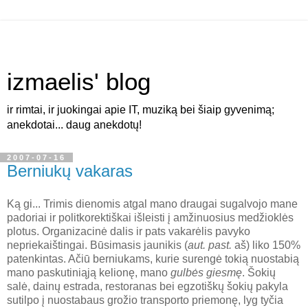
izmaelis' blog
ir rimtai, ir juokingai apie IT, muziką bei šiaip gyvenimą;
anekdotai... daug anekdotų!
2007-07-16
Berniukų vakaras
Ką gi... Trimis dienomis atgal mano draugai sugalvojo mane
padoriai ir politkorektiškai išleisti į amžinuosius medžioklės
plotus. Organizacinė dalis ir pats vakarėlis pavyko
nepriekaištingai. Būsimasis jaunikis (
aut. past.
aš) liko 150%
patenkintas. Ačiū berniukams, kurie surengė tokią nuostabią
mano paskutiniąją kelionę, mano
gulbės gies
mę
. Šokių
salė, dainų estrada, restoranas bei egzotiškų šokių pakyla
sutilpo į nuostabaus grožio transporto priemonę, lyg tyčia