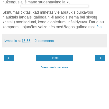
nužengusią iš mano studentavimo laikų.
Skirtumas tik tas, kad minėtas vielabraukis puikavosi
niauktais langais, galinga hi-fi audio sistema bei skystų
kristalų monitoriumi, kondicionieriumi ir šaldytuvu. Daugiau
kompromituojančios vaizdinės medžiagos galima rasti
čia
.
izmaelis
at
15:53
2 comments:
‹
›
Home
View web version