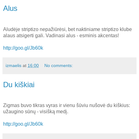
Alus
Aludėje striptizo nepažiūrėsi, bet naktiniame striptizo klube
alaus atsigerti gali. Vadinasi alus - esminis akcentas!
http://goo.gl/Jb60k
izmaelis
at
16:00
No comments:
Du kiškiai
Zigmas buvo tikras vyras ir vienu šūviu nušovė du kiškius:
užaugino sūnų - visišką medį.
http://goo.gl/Jb60k