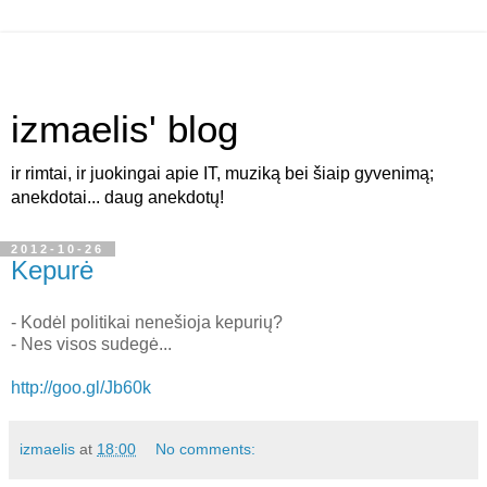
izmaelis' blog
ir rimtai, ir juokingai apie IT, muziką bei šiaip gyvenimą;
anekdotai... daug anekdotų!
2012-10-26
Kepurė
- Kodėl politikai nenešioja kepurių?
- Nes visos sudegė...
http://goo.gl/Jb60k
izmaelis
at
18:00
No comments: