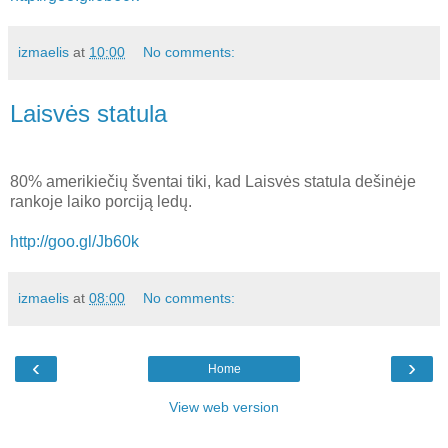
izmaelis
at
10:00
No comments:
Laisvės statula
80% amerikiečių šventai tiki, kad Laisvės statula dešinėje
rankoje laiko porciją ledų.
http://goo.gl/Jb60k
izmaelis
at
08:00
No comments:
‹
›
Home
View web version