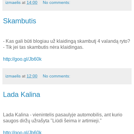
izmaelis
at
14:00
No comments:
Skambutis
- Kas gali būti blogiau už klaidingą skambutį 4 valandą ryto?
- Tik jei tas skambutis nėra klaidingas.
http://goo.gl/Jb60k
izmaelis
at
12:00
No comments:
Lada Kalina
Lada Kalina - vienintelis pasaulyje automobilis, ant kurio
saugos diržų užrašyta "Liūdi šeima ir artimieji."
http://goo.gl/Jb60k