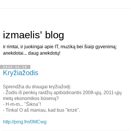
izmaelis' blog
ir rimtai, ir juokingai apie IT, muziką bei šiaip gyvenimą;
anekdotai... daug anekdotų!
2011-11-16
Kryžiažodis
Sprendžia du draugai kryžiažodį:
- Žodis iš penkių raidžių apibūdinantis 2008-ųjų, 2011-ųjų
metų ekonomikos būseną?
- H-m-m... "Šikna"!
- Tinka! O aš maniau, kad bus "krizė".
http://ping.fm/0MCwg