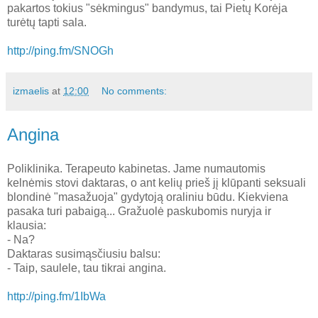
pakartos tokius "sėkmingus" bandymus, tai Pietų Korėja
turėtų tapti sala.
http://ping.fm/SNOGh
izmaelis
at
12:00
No comments:
Angina
Poliklinika. Terapeuto kabinetas. Jame numautomis
kelnėmis stovi daktaras, o ant kelių prieš jį klūpanti seksuali
blondinė "masažuoja" gydytoją oraliniu būdu. Kiekviena
pasaka turi pabaigą... Gražuolė paskubomis nuryja ir
klausia:
- Na?
Daktaras susimąsčiusiu balsu:
- Taip, saulele, tau tikrai angina.
http://ping.fm/1IbWa