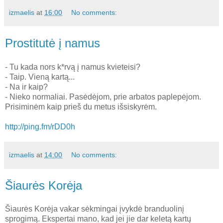
izmaelis
at
16:00
No comments:
Prostitutė į namus
- Tu kada nors k*rvą į namus kvieteisi?
- Taip. Vieną kartą...
- Na ir kaip?
- Nieko normaliai. Pasėdėjom, prie arbatos paplepėjom.
Prisiminėm kaip prieš du metus išsiskyrėm.
http://ping.fm/rDD0h
izmaelis
at
14:00
No comments:
Šiaurės Korėja
Šiaurės Korėja vakar sėkmingai įvykdė branduolinį
sprogimą. Ekspertai mano, kad jei jie dar keletą kartų