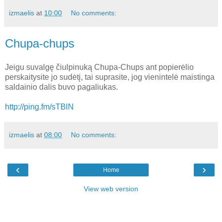
izmaelis
at
10:00
No comments:
Chupa-chups
Jeigu suvalgę čiulpinuką Chupa-Chups ant popierėlio
perskaitysite jo sudėtį, tai suprasite, jog vienintelė maistinga
saldainio dalis buvo pagaliukas.
http://ping.fm/sTBlN
izmaelis
at
08:00
No comments:
‹
›
Home
View web version