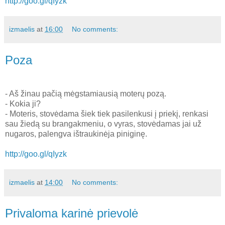
http://goo.gl/qIyzk
izmaelis
at
16:00
No comments:
Poza
- Aš žinau pačią mėgstamiausią moterų pozą.
- Kokia ji?
- Moteris, stovėdama šiek tiek pasilenkusi į priekį, renkasi
sau žiedą su brangakmeniu, o vyras, stovėdamas jai už
nugaros, palengva ištraukinėja piniginę.
http://goo.gl/qIyzk
izmaelis
at
14:00
No comments:
Privaloma karinė prievolė