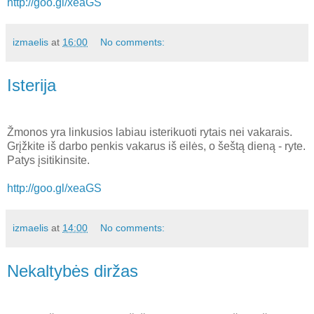
http://goo.gl/xeaGS
izmaelis
at
16:00
No comments:
Isterija
Žmonos yra linkusios labiau isterikuoti rytais nei vakarais.
Grįžkite iš darbo penkis vakarus iš eilės, o šeštą dieną - ryte.
Patys įsitikinsite.
http://goo.gl/xeaGS
izmaelis
at
14:00
No comments:
Nekaltybės diržas