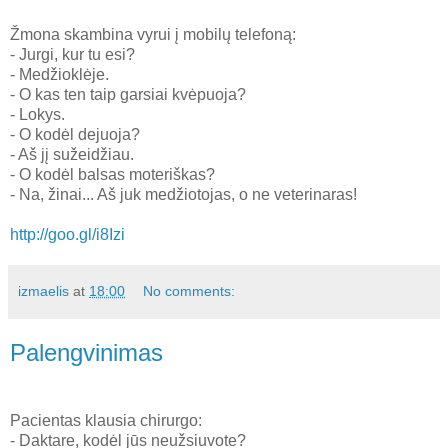
Žmona skambina vyrui į mobilų telefoną:
- Jurgi, kur tu esi?
- Medžioklėje.
- O kas ten taip garsiai kvėpuoja?
- Lokys.
- O kodėl dejuoja?
- Aš jį sužeidžiau.
- O kodėl balsas moteriškas?
- Na, žinai... Aš juk medžiotojas, o ne veterinaras!
http://goo.gl/i8Izi
izmaelis
at
18:00
No comments:
Palengvinimas
Pacientas klausia chirurgo:
- Daktare, kodėl jūs neužsiuvote?