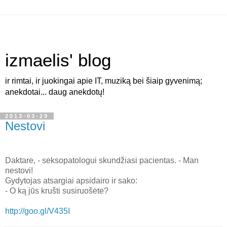
izmaelis' blog
ir rimtai, ir juokingai apie IT, muziką bei šiaip gyvenimą;
anekdotai... daug anekdotų!
2013-03-29
Nestovi
Daktare, - seksopatologui skundžiasi pacientas. - Man
nestovi!
Gydytojas atsargiai apsidairo ir sako:
- O ką jūs krušti susiruošėte?
http://goo.gl/V435I