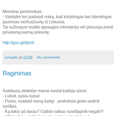
Ministras pirmininkas:
- Valstybė turi padaryti viską, kad kūrybingas bei talentingas
jaunimas neišvažiuotų iš Lietuvos.
Tai sužinojusi krašto apsaugos ministerija vėl planuoja įvesti
privalomą karinę prievolę.
http://goo.gl/qIyzk
izmaelis
at
12:00
No comments:
Raginimas
Autobusų stotelėje mama nuolat kartoja sūnui:
- Lukuti, sysia-sysia!
- Ponia, nustokit vieną kartą! - pratrūksta greta sėdinti
vyriškis.
- Ką tokio aš darau? Galbūt vaikas nusišlapinti negali?!