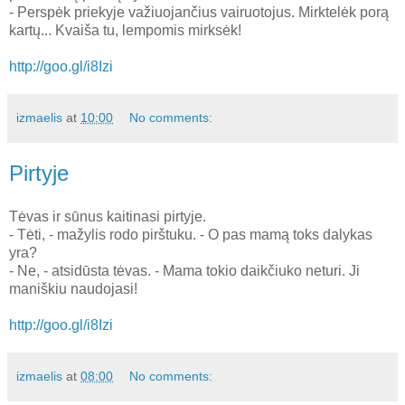
- Perspėk priekyje važiuojančius vairuotojus. Mirktelėk porą
kartų... Kvaiša tu, lempomis mirksėk!
http://goo.gl/i8Izi
izmaelis
at
10:00
No comments:
Pirtyje
Tėvas ir sūnus kaitinasi pirtyje.
- Tėti, - mažylis rodo pirštuku. - O pas mamą toks dalykas
yra?
- Ne, - atsidūsta tėvas. - Mama tokio daikčiuko neturi. Ji
maniškiu naudojasi!
http://goo.gl/i8Izi
izmaelis
at
08:00
No comments: