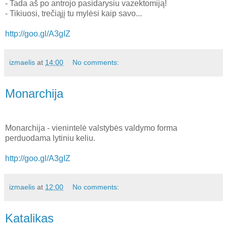
- Tada aš po antrojo pasidarysiu vazektomiją!
- Tikiuosi, trečiąjį tu mylėsi kaip savo...
http://goo.gl/A3gIZ
izmaelis
at
14:00
No comments:
Monarchija
Monarchija - vienintelė valstybės valdymo forma
perduodama lytiniu keliu.
http://goo.gl/A3gIZ
izmaelis
at
12:00
No comments:
Katalikas