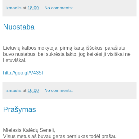
izmaelis
at
18:00
No comments:
Nuostaba
Lietuvių kalbos mokytoja, pirmą kartą iššokusi parašiutu,
buvo nustebusi bei sukrėsta fakto, jog keikėsi ji visiškai ne
lietuviškai.
http://goo.gl/V435I
izmaelis
at
16:00
No comments:
Prašymas
Mielasis Kalėdų Seneli,
Visus metus aš buvau geras berniukas todėl prašau