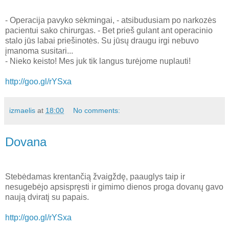
- Operacija pavyko sėkmingai, - atsibudusiam po narkozės
pacientui sako chirurgas. - Bet prieš gulant ant operacinio
stalo jūs labai priešinotės. Su jūsų draugu irgi nebuvo
įmanoma susitari...
- Nieko keisto! Mes juk tik langus turėjome nuplauti!
http://goo.gl/rYSxa
izmaelis
at
18:00
No comments:
Dovana
Stebėdamas krentančią žvaigždę, paauglys taip ir
nesugebėjo apsispręsti ir gimimo dienos proga dovanų gavo
naują dviratį su papais.
http://goo.gl/rYSxa