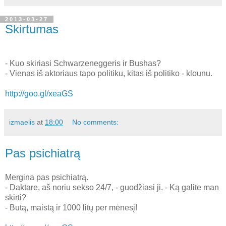
2013-03-27
Skirtumas
- Kuo skiriasi Schwarzeneggeris ir Bushas?
- Vienas iš aktoriaus tapo politiku, kitas iš politiko - klounu.
http://goo.gl/xeaGS
izmaelis
at
18:00
No comments:
Pas psichiatrą
Mergina pas psichiatrą.
- Daktare, aš noriu sekso 24/7, - guodžiasi ji. - Ką galite man
skirti?
- Butą, maistą ir 1000 litų per mėnesį!