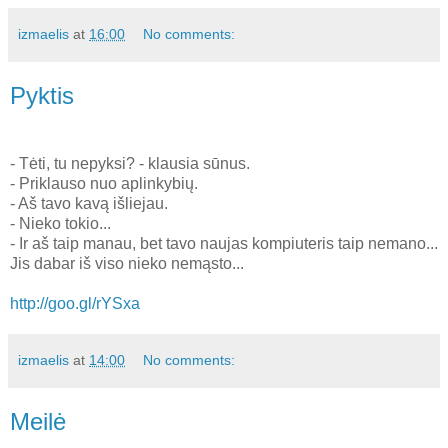
izmaelis
at
16:00
No comments:
Pyktis
- Tėti, tu nepyksi? - klausia sūnus.
- Priklauso nuo aplinkybių.
- Aš tavo kavą išliejau.
- Nieko tokio...
- Ir aš taip manau, bet tavo naujas kompiuteris taip nemano...
Jis dabar iš viso nieko nemąsto...
http://goo.gl/rYSxa
izmaelis
at
14:00
No comments:
Meilė