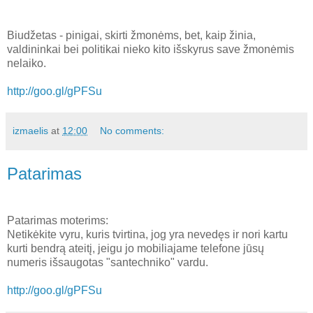
Biudžetas - pinigai, skirti žmonėms, bet, kaip žinia,
valdininkai bei politikai nieko kito išskyrus save žmonėmis
nelaiko.
http://goo.gl/gPFSu
izmaelis
at
12:00
No comments:
Patarimas
Patarimas moterims:
Netikėkite vyru, kuris tvirtina, jog yra nevedęs ir nori kartu
kurti bendrą ateitį, jeigu jo mobiliajame telefone jūsų
numeris išsaugotas "santechniko" vardu.
http://goo.gl/gPFSu