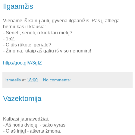
Ilgaamžis
Viename iš kalnų aūlų gyvena ilgaamžis. Pas jį atbėga
berniukas ir klausia:
- Seneli, seneli, o kiek tau metų?
- 152.
- O jūs rūkote, geriate?
- Žinoma, kitaip aš galiu iš viso nenumirti!
http://goo.gl/A3gIZ
izmaelis
at
18:00
No comments:
Vazektomija
Kalbasi jaunavedžiai.
- Aš noriu dviejų, - sako vyras.
- O aš trijų! - atkerta žmona.