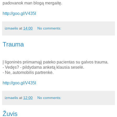
padovanok man blogą mergaitę.
http://goo.gl/V435I
izmaelis
at
14:00
No comments:
Trauma
Į ligoninės priimamąjį pateko pacientas su galvos trauma.
- Vedęs? - pildydama anketą klausia seselė.
- Ne, automobilis partrenkė.
http://goo.gl/V435I
izmaelis
at
12:00
No comments:
Žuvis