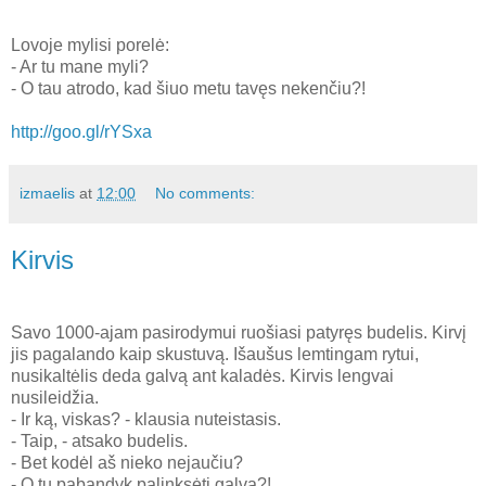
Lovoje mylisi porelė:
- Ar tu mane myli?
- O tau atrodo, kad šiuo metu tavęs nekenčiu?!
http://goo.gl/rYSxa
izmaelis
at
12:00
No comments:
Kirvis
Savo 1000-ajam pasirodymui ruošiasi patyręs budelis. Kirvį
jis pagalando kaip skustuvą. Išaušus lemtingam rytui,
nusikaltėlis deda galvą ant kaladės. Kirvis lengvai
nusileidžia.
- Ir ką, viskas? - klausia nuteistasis.
- Taip, - atsako budelis.
- Bet kodėl aš nieko nejaučiu?
- O tu pabandyk palinksėti galva?!