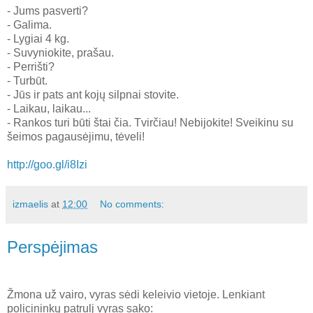
- Jums pasverti?
- Galima.
- Lygiai 4 kg.
- Suvyniokite, prašau.
- Perrišti?
- Turbūt.
- Jūs ir pats ant kojų silpnai stovite.
- Laikau, laikau...
- Rankos turi būti štai čia. Tvirčiau! Nebijokite! Sveikinu su
šeimos pagausėjimu, tėveli!
http://goo.gl/i8Izi
izmaelis
at
12:00
No comments:
Perspėjimas
Žmona už vairo, vyras sėdi keleivio vietoje. Lenkiant
policininkų patrulį vyras sako: