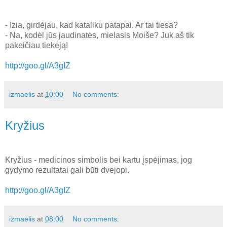
- Izia, girdėjau, kad kataliku patapai. Ar tai tiesa?
- Na, kodėl jūs jaudinatės, mielasis Moiše? Juk aš tik
pakeičiau tiekėją!
http://goo.gl/A3gIZ
izmaelis
at
10:00
No comments:
Kryžius
Kryžius - medicinos simbolis bei kartu įspėjimas, jog
gydymo rezultatai gali būti dvejopi.
http://goo.gl/A3gIZ
izmaelis
at
08:00
No comments: