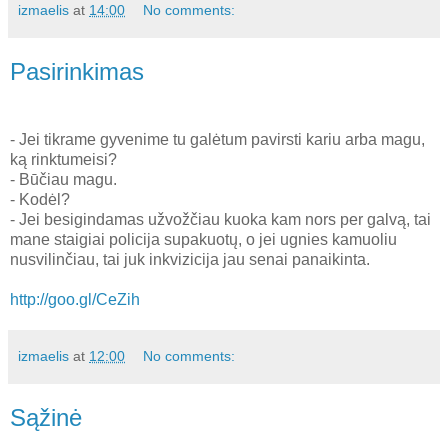
izmaelis
at
14:00
No comments:
Pasirinkimas
- Jei tikrame gyvenime tu galėtum pavirsti kariu arba magu,
ką rinktumeisi?
- Būčiau magu.
- Kodėl?
- Jei besigindamas užvožčiau kuoka kam nors per galvą, tai
mane staigiai policija supakuotų, o jei ugnies kamuoliu
nusvilinčiau, tai juk inkvizicija jau senai panaikinta.
http://goo.gl/CeZih
izmaelis
at
12:00
No comments:
Sąžinė