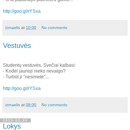
http://goo.gl/rYSxa
izmaelis
at
10:00
No comments:
Vestuvės
Studentų vestuvės. Svečiai kalbasi:
- Kodėl jaunoji nieko nevalgo?
- Turbūt ji "nesimetė"...
http://goo.gl/rYSxa
izmaelis
at
08:00
No comments:
2013-03-25
Lokys