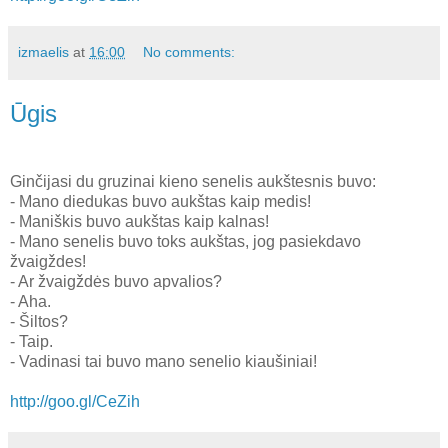
izmaelis
at
16:00
No comments:
Ūgis
Ginčijasi du gruzinai kieno senelis aukštesnis buvo:
- Mano diedukas buvo aukštas kaip medis!
- Maniškis buvo aukštas kaip kalnas!
- Mano senelis buvo toks aukštas, jog pasiekdavo
žvaigždes!
- Ar žvaigždės buvo apvalios?
- Aha.
- Šiltos?
- Taip.
- Vadinasi tai buvo mano senelio kiaušiniai!
http://goo.gl/CeZih