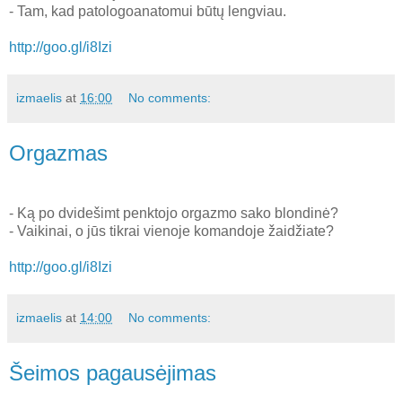
- Tam, kad patologoanatomui būtų lengviau.
http://goo.gl/i8Izi
izmaelis
at
16:00
No comments:
Orgazmas
- Ką po dvidešimt penktojo orgazmo sako blondinė?
- Vaikinai, o jūs tikrai vienoje komandoje žaidžiate?
http://goo.gl/i8Izi
izmaelis
at
14:00
No comments:
Šeimos pagausėjimas