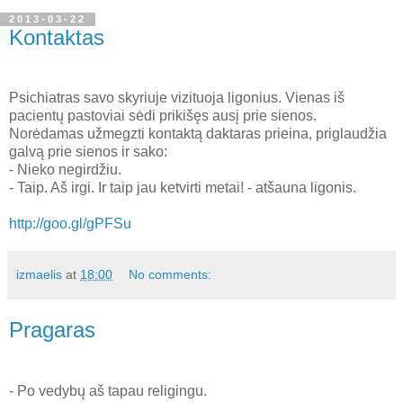
2013-03-22
Kontaktas
Psichiatras savo skyriuje vizituoja ligonius. Vienas iš
pacientų pastoviai sėdi prikišęs ausį prie sienos.
Norėdamas užmegzti kontaktą daktaras prieina, priglaudžia
galvą prie sienos ir sako:
- Nieko negirdžiu.
- Taip. Aš irgi. Ir taip jau ketvirti metai! - atšauna ligonis.
http://goo.gl/gPFSu
izmaelis
at
18:00
No comments:
Pragaras
- Po vedybų aš tapau religingu.