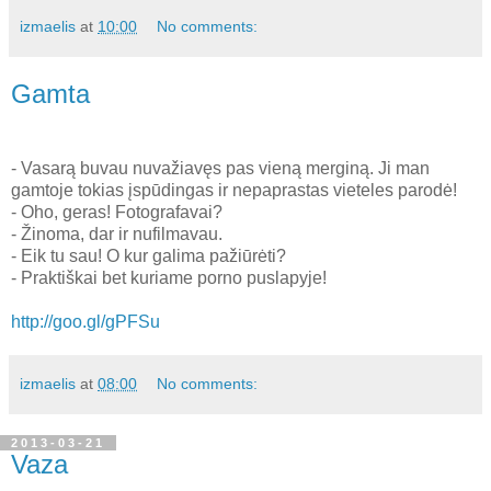
izmaelis
at
10:00
No comments:
Gamta
- Vasarą buvau nuvažiavęs pas vieną merginą. Ji man
gamtoje tokias įspūdingas ir nepaprastas vieteles parodė!
- Oho, geras! Fotografavai?
- Žinoma, dar ir nufilmavau.
- Eik tu sau! O kur galima pažiūrėti?
- Praktiškai bet kuriame porno puslapyje!
http://goo.gl/gPFSu
izmaelis
at
08:00
No comments:
2013-03-21
Vaza