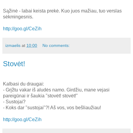
Sąžinė - labai keista prekė. Kuo juos mažiau, tuo verslas
sėkmingesnis.
http://goo.gl/CeZih
izmaelis
at
10:00
No comments:
Stovėt!
Kalbasi du draugai:
- Grįžtu vakar iš aludės namo. Girdžiu, mane vejasi
pareigūnai ir šaukia "stovėt! stovėt!"
- Sustojai?
- Koks dar "sustojai"?! Aš vos, vos bešliaužiau!
http://goo.gl/CeZih