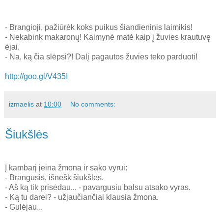
- Brangioji, pažiūrėk koks puikus šiandieninis laimikis!
- Nekabink makaronų! Kaimynė matė kaip į žuvies krautuvę
ėjai.
- Na, ką čia slėpsi?! Dalį pagautos žuvies teko parduoti!
http://goo.gl/V435I
izmaelis
at
10:00
No comments:
Šiukšlės
Į kambarį įeina žmona ir sako vyrui:
- Brangusis, išnešk šiukšles.
- Aš ką tik prisėdau... - pavargusiu balsu atsako vyras.
- Ką tu darei? - užjaučiančiai klausia žmona.
- Gulėjau...