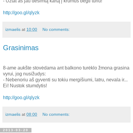
- Užtat aš jau dešimtą kartą į krūmus bėgti turiu!
http://goo.gl/qIyzk
izmaelis
at
10:00
No comments:
Grasinimas
8-ame aukšte stovėdama ant balkono turėklo žmona grasina
vyrui, jog nusižudys:
- Nebenoriu aš gyventi su tokiu mergišiumi, latru, nevala ir...
Ei! Nustok stumdytis!
http://goo.gl/qIyzk
izmaelis
at
08:00
No comments:
2013-03-20