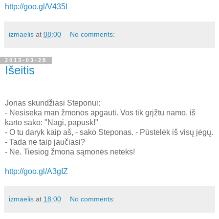
http://goo.gl/V435I
izmaelis
at
08:00
No comments:
2013-03-28
Išeitis
Jonas skundžiasi Steponui:
- Nesiseka man žmonos apgauti. Vos tik grįžtu namo, iš
karto sako: "Nagi, papūsk!"
- O tu daryk kaip aš, - sako Steponas. - Pūstelėk iš visų jėgų.
- Tada ne taip jaučiasi?
- Ne. Tiesiog žmona sąmonės neteks!
http://goo.gl/A3gIZ
izmaelis
at
18:00
No comments: