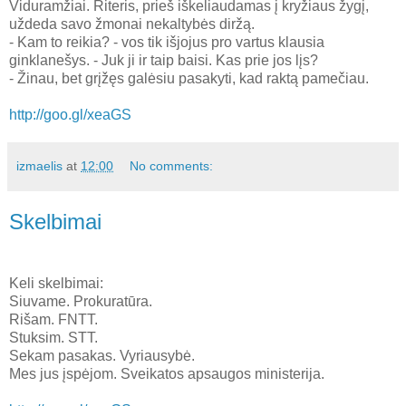
Viduramžiai. Riteris, prieš iškeliaudamas į kryžiaus žygį,
uždeda savo žmonai nekaltybės diržą.
- Kam to reikia? - vos tik išjojus pro vartus klausia
ginklanešys. - Juk ji ir taip baisi. Kas prie jos lįs?
- Žinau, bet grįžęs galėsiu pasakyti, kad raktą pamečiau.
http://goo.gl/xeaGS
izmaelis
at
12:00
No comments:
Skelbimai
Keli skelbimai:
Siuvame. Prokuratūra.
Rišam. FNTT.
Stuksim. STT.
Sekam pasakas. Vyriausybė.
Mes jus įspėjom. Sveikatos apsaugos ministerija.