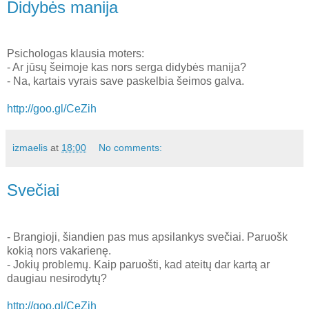
Didybės manija
Psichologas klausia moters:
- Ar jūsų šeimoje kas nors serga didybės manija?
- Na, kartais vyrais save paskelbia šeimos galva.
http://goo.gl/CeZih
izmaelis
at
18:00
No comments:
Svečiai
- Brangioji, šiandien pas mus apsilankys svečiai. Paruošk
kokią nors vakarienę.
- Jokių problemų. Kaip paruošti, kad ateitų dar kartą ar
daugiau nesirodytų?
http://goo.gl/CeZih