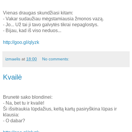
Vienas draugas skundžiasi kitam:
- Vakar sudaužiau mėgstamiausia žmonos vazą.
- Jo... Už tai ji tavo galvytės tikrai nepaglostys.
- Bijau, kad iš viso neduos...
http://goo.gl/qIyzk
izmaelis
at
18:00
No comments:
Kvailė
Brunetė sako blondinei:
- Na, bet tu ir kvailė!
Ši išsitraukia lūpdažius, keltą kartų pasiryškina lūpas ir
klausia:
- O dabar?