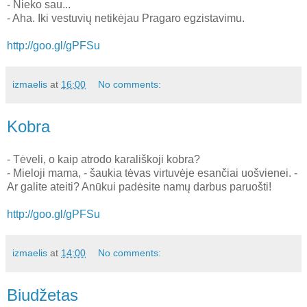
- Nieko sau...
- Aha. Iki vestuvių netikėjau Pragaro egzistavimu.
http://goo.gl/gPFSu
izmaelis
at
16:00
No comments:
Kobra
- Tėveli, o kaip atrodo karališkoji kobra?
- Mieloji mama, - šaukia tėvas virtuvėje esančiai uošvienei. -
Ar galite ateiti? Anūkui padėsite namų darbus paruošti!
http://goo.gl/gPFSu
izmaelis
at
14:00
No comments:
Biudžetas