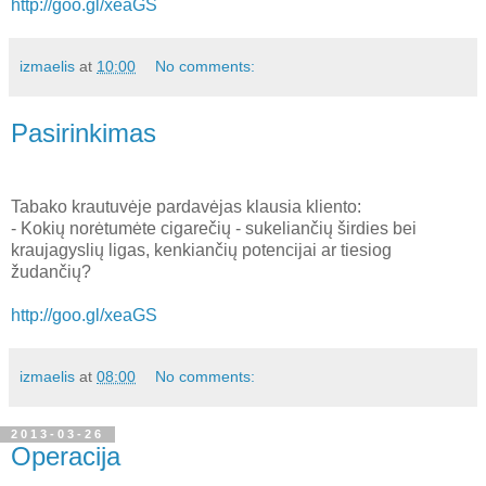
http://goo.gl/xeaGS
izmaelis
at
10:00
No comments:
Pasirinkimas
Tabako krautuvėje pardavėjas klausia kliento:
- Kokių norėtumėte cigarečių - sukeliančių širdies bei
kraujagyslių ligas, kenkiančių potencijai ar tiesiog
žudančių?
http://goo.gl/xeaGS
izmaelis
at
08:00
No comments:
2013-03-26
Operacija