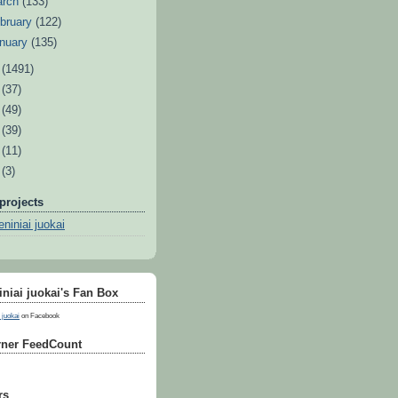
arch
(133)
bruary
(122)
nuary
(135)
1
(1491)
0
(37)
9
(49)
8
(39)
7
(11)
6
(3)
projects
niniai juokai
niai juokai's Fan Box
 juokai
on Facebook
ner FeedCount
rs