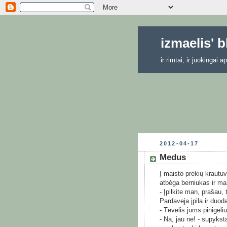
izmaelis' 
ir rimtai, ir juokingai
2012-04-17
Medus
Į maisto prekių krautuv
atbėga berniukas ir ma
- Įpilkite man, prašau, 
Pardavėja įpila ir duoda
- Tėvelis jums pinigėliu
- Na, jau ne! - supyksta 