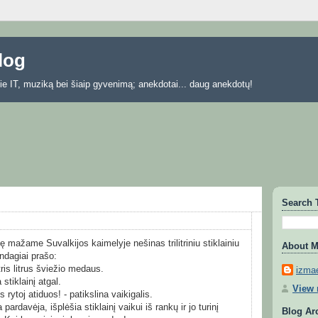
blog
 apie IT, muziką bei šiaip gyvenimą; anekdotai... daug anekdotų!
Search 
ę mažame Suvalkijos kaimelyje nešinas trilitriniu stiklainiu
About 
ndagiai prašo:
tris litrus šviežio medaus.
izmae
 stiklainį atgal.
View 
s rytoj atiduos! - patikslina vaikigalis.
pardavėja, išplėšia stiklainį vaikui iš rankų ir jo turinį
Blog Ar