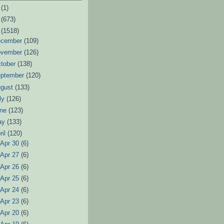
6
(1)
3
(673)
2
(1518)
ecember
(109)
ovember
(126)
tober
(138)
eptember
(120)
ugust
(133)
ly
(126)
une
(123)
ay
(133)
ril
(120)
►
Apr 30
(6)
►
Apr 27
(6)
►
Apr 26
(6)
►
Apr 25
(6)
►
Apr 24
(6)
►
Apr 23
(6)
►
Apr 20
(6)