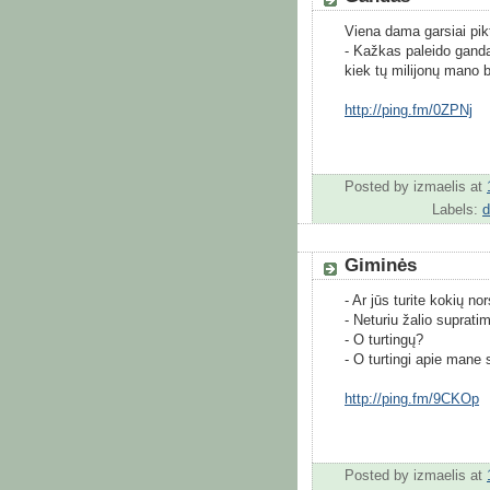
Viena dama garsiai pikt
- Kažkas paleido gandą
kiek tų milijonų mano 
http://ping.fm/0ZPNj
Posted by
izmaelis
at
Labels:
Giminės
- Ar jūs turite kokių no
- Neturiu žalio suprati
- O turtingų?
- O turtingi apie mane 
http://ping.fm/9CKOp
Posted by
izmaelis
at