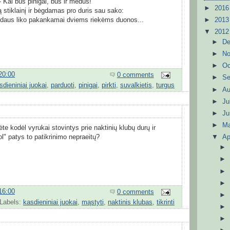
 - Kai bus pinigai, bus ir medus!
►
201
 stiklainį ir bėgdamas pro duris sau sako:
►
201
Medaus liko pakankamai dviems riekėms duonos...
▼
201
►
D
►
N
►
Oc
20:00
0 comments
►
S
sdieniniai juokai
,
parduoti
,
pinigai
,
pirkti
,
suvalkietis
,
turgus
►
A
►
Ju
►
J
►
M
e kodėl vyrukai stovintys prie naktinių klubų durų ir
ol" patys to patikrinimo nepraeitų?
▼
Ap
16:00
0 comments
Labels:
kasdieniniai juokai
,
mąstyti
,
naktinis klubas
,
tikrinti