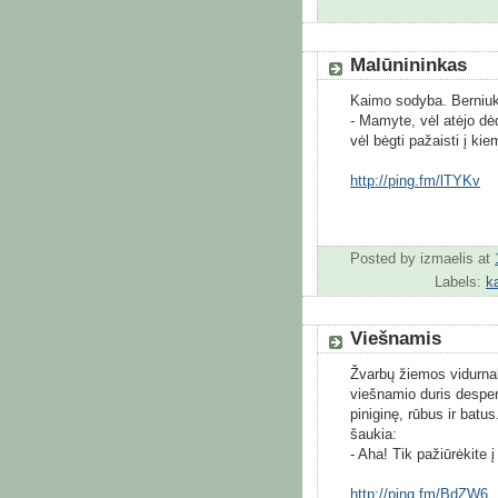
Malūnininkas
Kaimo sodyba. Berniuk
- Mamyte, vėl atėjo dė
vėl bėgti pažaisti į ki
http://ping.fm/lTYKv
Posted by
izmaelis
at
Labels:
k
Viešnamis
Žvarbų žiemos vidurnak
viešnamio duris desper
piniginę, rūbus ir batu
šaukia:
- Aha! Tik pažiūrėkite 
http://ping.fm/BdZW6