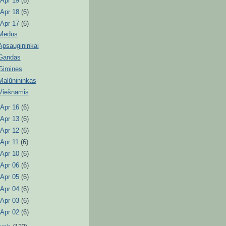
►
Apr 19
(6)
►
Apr 18
(6)
▼
Apr 17
(6)
Medus
Apsaugininkai
Gandas
Giminės
Malūnininkas
Viešnamis
►
Apr 16
(6)
►
Apr 13
(6)
►
Apr 12
(6)
►
Apr 11
(6)
►
Apr 10
(6)
►
Apr 06
(6)
►
Apr 05
(6)
►
Apr 04
(6)
►
Apr 03
(6)
►
Apr 02
(6)