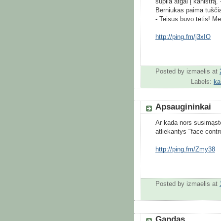
supila atgal į kanistrą.
Berniukas paima tuščią
- Teisus buvo tėtis! 
http://ping.fm/j3xIQ
Posted by
izmaelis
at
Labels:
ka
Apsaugininkai
Ar kada nors susimąstėt
atliekantys "face contr
http://ping.fm/Zmy38
Posted by
izmaelis
at
Gandas