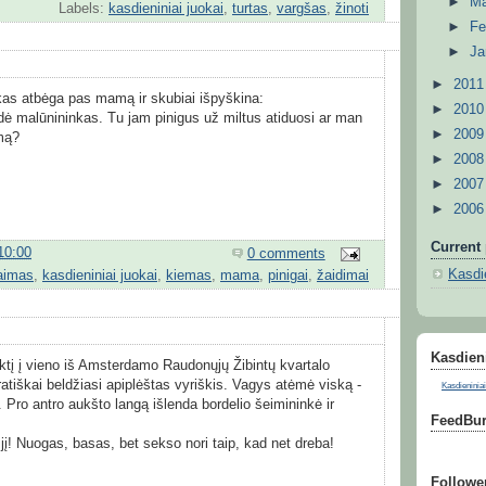
►
M
Labels:
kasdieniniai juokai
,
turtas
,
vargšas
,
žinoti
►
Fe
►
Ja
►
201
as atbėga pas mamą ir skubiai išpyškina:
►
201
dė malūnininkas. Tu jam pinigus už miltus atiduosi ar man
►
200
emą?
►
200
►
200
►
200
Current 
10:00
0 comments
Kasdie
aimas
,
kasdieniniai juokai
,
kiemas
,
mama
,
pinigai
,
žaidimai
Kasdieni
tį į vieno iš Amsterdamo Raudonųjų Žibintų kvartalo
atiškai beldžiasi apiplėštas vyriškis. Vagys atėmė viską -
Kasdieniniai
s. Pro antro aukšto langą išlenda bordelio šeimininkė ir
FeedBur
į jį! Nuogas, basas, bet sekso nori taip, kad net dreba!
Followe