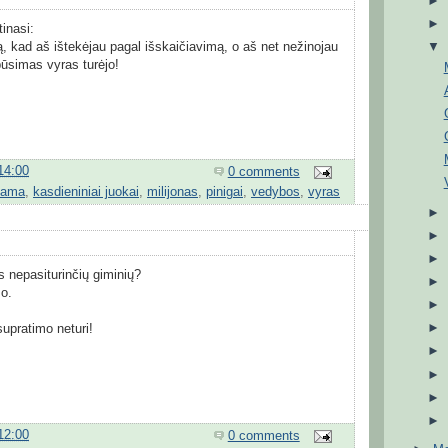
inasi:
, kad aš ištekėjau pagal išskaičiavimą, o aš net nežinojau
būsimas vyras turėjo!
14:00
0 comments
dama
,
kasdieniniai juokai
,
milijonas
,
pinigai
,
vedybos
,
vyras
rs nepasiturinčių giminių?
mo.
supratimo neturi!
12:00
0 comments