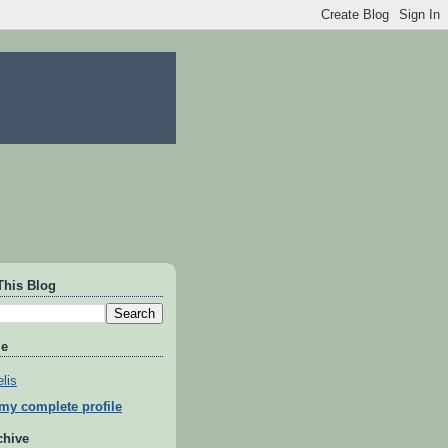
This Blog
Me
lis
my complete profile
chive