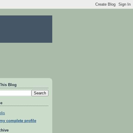
This Blog
Me
lis
my complete profile
chive