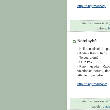
http://ping.fm/wooqu
Posted by
izmaelis
at
Labels:
b
Neteisybė
- Kelių policininkai - ga
- Kodėl? Kas nutiko?
- Teises atėmė!
- O už ką?
- Kaip ir visada... Rado
vaistinėlės neturiu, ti
atbulas, tipo girtas...
http://ping.fm/hBgnM
Posted by
izmaelis
at
Labels:
gaid