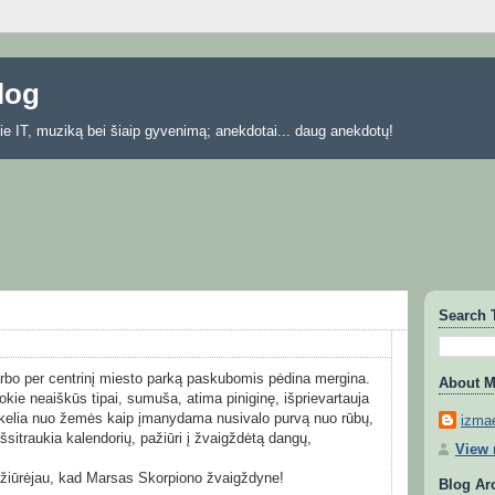
blog
 apie IT, muziką bei šiaip gyvenimą; anekdotai... daug anekdotų!
Search 
rbo per centrinį miesto parką paskubomis pėdina mergina.
About 
kie neaiškūs tipai, sumuša, atima piniginę, išprievartauja
sikelia nuo žemės kaip įmanydama nusivalo purvą nuo rūbų,
izmae
išsitraukia kalendorių, pažiūri į žvaigždėtą dangų,
View 
epažiūrėjau, kad Marsas Skorpiono žvaigždyne!
Blog Ar