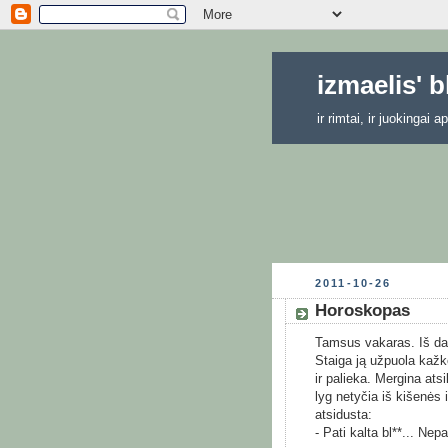
izmaelis' 
ir rimtai, ir juokingai
2011-10-26
Horoskopas
Tamsus vakaras. Iš da
Staiga ją užpuola kažko
ir palieka. Mergina at
lyg netyčia iš kišenės 
atsidusta:
- Pati kalta bl**... N