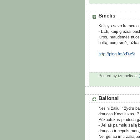
Smėlis
Kalinys savo kameros 
- Ech, kaip gražiai pa
jūros, maudėmės nuost
baltą, purų smėlį užkas
http://ping.fm/zDw6t
Posted by
izmaelis
at
Balionai
Nešini žaliu ir žydru b
draugas Knysliukas. Pr
Pūkuotukas pradeda ga
- Jei aš paimsiu žalią 
draugas ir nepuls manęs
Ne, geriau imti žalią bal