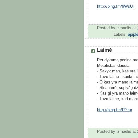
http://ping.fm/9WsUi
Posted by
izmaelis
at
Labels:
apipl
Laimė
Per dykumą pėdina meta
Metalistas klausia:
- Sakyk man, kas yra 
- Tavo laimė - sunki muz
- O kas yra mano laimė
- Skiauterė, suplyšę d
- Kas gi yra mano laim
- Tavo laimė, kad mano
http://ping.fm/RYrur
Posted by
izmaelis
at