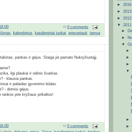
►
201
►
201
►
201
▼
201
18:00
0 comments
►
D
ėšimas
,
kalendorius
,
kasdieniniai juokai
,
prievartauti
,
tamsa
►
N
▼
Oc
listas, pankas ir gėjus. Staiga jie pamato Nukryžiuotąjį.
laimė?
ika, ilgi plaukai ir odinis švarkas.
? - klausia pankas.
žinsai ir palaidas gyvenimo būdas.
ė? - domisi gėjus.
 rankos prie kryžiaus prikaltos!
16:00
0 comments
Labels:
dykuma
,
gėjus
,
Jėzus
,
kasdieniniai juokai
,
kryžius