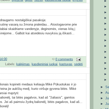
draugams nostalgiškai pasakoja:
skutinę vasarą su žmona praleidau... Atostogavome prie
abiai skaidriame vandenyje, deginomės, vienas kitą į
inėjome... Galbūt kai atsėdėsiu nuvyksiu ją iškasti...
14:00
0 comments
Labels:
kalėjimas
,
kasdieniniai juokai
,
kastuvas
,
sėdėti
alionais kopinėti medaus keliauja Mikė Pūkuotukas ir jo
►
S
ieina jie aukštą medį, kurio viršuje gyvena bitės. Mikė
►
A
rsiai mąstyti:
balionėlį, tai bitės pagalvos, kad aš "žaliasis", gamtos
►
Ju
. Jei aš paimsiu žydrą balionėlį, bitės pagalvos, kad aš...
►
J
ionėlį!