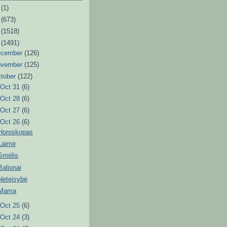
6
(1)
3
(673)
2
(1518)
1
(1491)
ecember
(126)
ovember
(125)
tober
(122)
►
Oct 31
(6)
►
Oct 28
(6)
►
Oct 27
(6)
▼
Oct 26
(6)
Horoskopas
Laimė
Smėlis
Balionai
Neteisybė
Mama
►
Oct 25
(6)
►
Oct 24
(3)