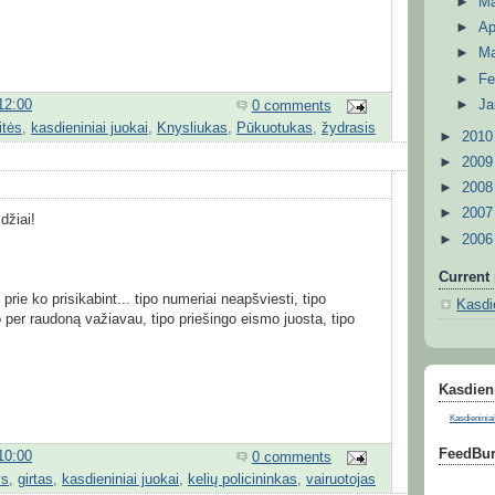
►
M
►
Ap
►
M
►
Fe
►
Ja
12:00
0 comments
itės
,
kasdieniniai juokai
,
Knysliukas
,
Pūkuotukas
,
žydrasis
►
201
►
200
►
200
►
200
idžiai!
►
200
Current 
 prie ko prisikabint... tipo numeriai neapšviesti, tipo
Kasdie
po per raudoną važiavau, tipo priešingo eismo juosta, tipo
Kasdieni
Kasdieniniai
FeedBur
10:00
0 comments
ys
,
girtas
,
kasdieniniai juokai
,
kelių policininkas
,
vairuotojas