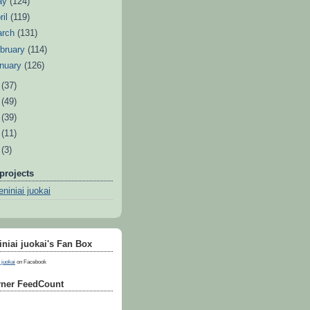
ay
(124)
ril
(119)
arch
(131)
bruary
(114)
nuary
(126)
0
(37)
9
(49)
8
(39)
7
(11)
6
(3)
projects
niniai juokai
niai juokai's Fan Box
 juokai
on Facebook
ner FeedCount