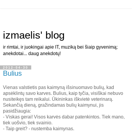
izmaelis' blog
ir rimtai, ir juokingai apie IT, muziką bei šiaip gyvenimą;
anekdotai... daug anekdotų!
2012-04-30
Bulius
Vienas valstietis pas kaimyną išsinuomavo bulių, kad
apsėklintų savo karves. Bulius, kaip tyčia, visiškai nebuvo
nusiteikęs tam reikalui. Ūkininkas iškvietė veterinarą.
Sekančią dieną, gražindamas bulių kaimynui, jis
pasidžiaugia:
- Viskas gerai! Visos karvės dabar patenkintos. Tiek mano,
tiek uošvio, tiek svainio.
- Taip greit? - nustemba kaimynas.