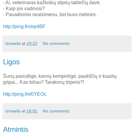
- Ai, veterinaras kažkokių stiprių tablečių davė.
- Kaip jos vadinosi?
- Pavadinimo neatsimenu, bet buvo mėtinės.
http://ping.fm/ep4BF
izmaelis
at
19:22
No comments:
Ligos
Šunų pasiutligė, karvių kempinligė, paukščių ir kiaulių
gripai... Kas toliau? Tarakonų triperis?!
http://ping.fm/0YEOc
izmaelis
at
16:01
No comments:
Atmintis