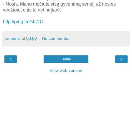
- Nosis. Mano močiutė visą gyvenimą senelį už nosies
vedžiojo, o jis to net neįtarė.
http://ping.fm/sh7rG
izmaelis
at
08:00
No comments:
‹
›
Home
View web version