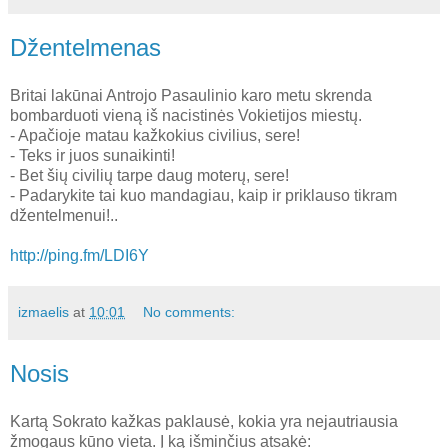
Džentelmenas
Britai lakūnai Antrojo Pasaulinio karo metu skrenda
bombarduoti vieną iš nacistinės Vokietijos miestų.
- Apačioje matau kažkokius civilius, sere!
- Teks ir juos sunaikinti!
- Bet šių civilių tarpe daug moterų, sere!
- Padarykite tai kuo mandagiau, kaip ir priklauso tikram
džentelmenui!..
http://ping.fm/LDI6Y
izmaelis
at
10:01
No comments:
Nosis
Kartą Sokrato kažkas paklausė, kokia yra nejautriausia
žmogaus kūno vieta. Į ką išminčius atsakė: