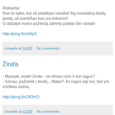
Reklama:
Nuo to laiko, kai aš pradėjau naudoti šią nuostabią dantų
pastą, aš pamiršau kas yra ėduonis!
O atstatyti mano pažeistą atmintį padėjo šie vaistai!
http://ping.fm/z6ip5
izmaelis
at
14:00
No comments:
Žirafa
- Mamyte, kodėl žirafa - ne elnias nors ir turi ragus?
- Sūnau, pažiūrėk į tėvelį... Matai? Jis ragus irgi turi, bet yra
visiškas asilas.
http://ping.fm/3tOHO
izmaelis
at
12:00
No comments: