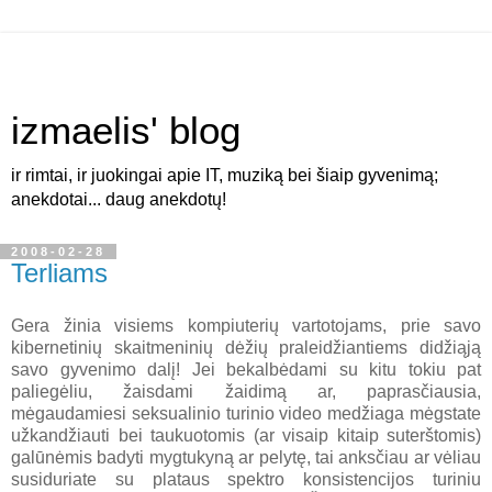
izmaelis' blog
ir rimtai, ir juokingai apie IT, muziką bei šiaip gyvenimą;
anekdotai... daug anekdotų!
2008-02-28
Terliams
Gera žinia visiems kompiuterių vartotojams, prie savo
kibernetinių skaitmeninių dėžių praleidžiantiems didžiąją
savo gyvenimo dalį! Jei bekalbėdami su kitu tokiu pat
paliegėliu, žaisdami žaidimą ar, paprasčiausia,
mėgaudamiesi seksualinio turinio video medžiaga mėgstate
užkandžiauti bei taukuotomis (ar visaip kitaip suterštomis)
galūnėmis badyti mygtukyną ar pelytę, tai anksčiau ar vėliau
susiduriate su plataus spektro konsistencijos turiniu