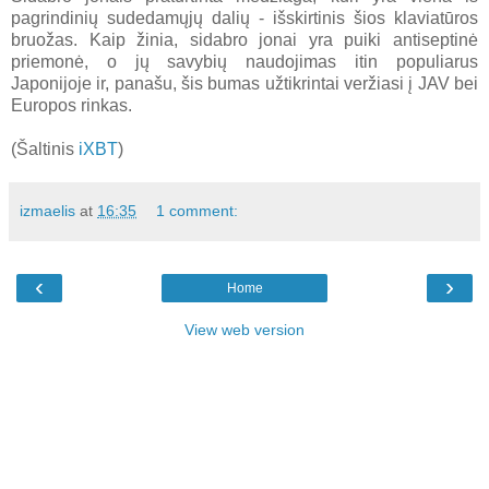
pagrindinių sudedamųjų dalių - išskirtinis šios klaviatūros
bruožas. Kaip žinia, sidabro jonai yra puiki antiseptinė
priemonė, o jų savybių naudojimas itin populiarus
Japonijoje ir, panašu, šis bumas užtikrintai veržiasi į JAV bei
Europos rinkas.
(Šaltinis
iXBT
)
izmaelis
at
16:35
1 comment:
‹
›
Home
View web version