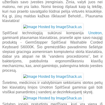
užterštais savo įvesties įrenginiais. Žinia, valyti juos nei
malonu, nei yra laiko. Norisi tiesiog išplauti kaip tą lėkštę,
kuri nuo praeito savaitgalio liūdnai pelija virtuvės kriauklėje.
Ką gi, jūsų maldas kažkas išklausė! Behold!... Plaunama
klaviatūra!
SpillSeal technologiją sukūrusi kompanija
Unotron
,
gaminanti plaunamas klaviatūras, pranešė apie savo naująjį
produktą - GermStopper SpillSeal Washable Corded
Keyboard S6000K. Šio gremėzdiško pavadinimo šešėlyje
slepiasi gracinga asmeniniam kompiuteriui skirta klaviatūra,
dabar yra atspari ne tik "vandens procedūroms", bet ir
bakterijoms, patobulinta ergonomiškesniu klavišų
mechanizmu, kas, anot gamintojo, palengvina teksto įvesties
procesą.
Švietimo, medicinos ir valstybiniam sektoriams skirtos pelių
bei klaviatūrų linijos Unotron SpillSeal gaminiai gali būti
visiškai panardintos į vandenį ar dezinfekuojantį skystį.
Sidabro jonais praturtinta medžiaga, kuri yra viena iš