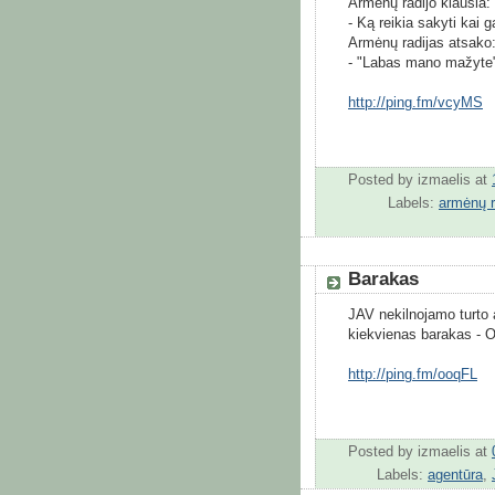
Armėnų radijo klausia:
- Ką reikia sakyti kai 
Armėnų radijas atsako
- "Labas mano mažyte
http://ping.fm/vcyMS
Posted by
izmaelis
at
Labels:
armėnų r
Barakas
JAV nekilnojamo turto 
kiekvienas barakas - 
http://ping.fm/ooqFL
Posted by
izmaelis
at
Labels:
agentūra
,