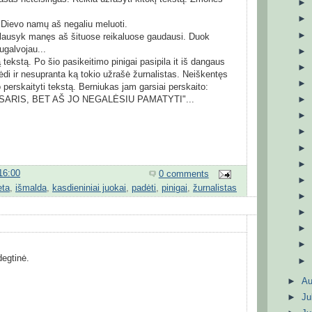
e Dievo namų aš negaliu meluoti.
klausyk manęs aš šituose reikaluose gaudausi. Duok
ugalvojau...
tekstą. Po šio pasikeitimo pinigai pasipila it iš dangaus
sėdi ir nesupranta ką tokio užrašė žurnalistas. Neiškentęs
perskaityti tekstą. Berniukas jam garsiai perskaito:
ASARIS, BET AŠ JO NEGALĖSIU PAMATYTI"...
16:00
0 comments
eta
,
išmalda
,
kasdieniniai juokai
,
padėti
,
pinigai
,
žurnalistas
degtinė.
!
►
A
►
Ju