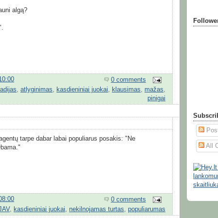
gauni algą?
:
Followe
".
10:00
0 comments
adijas
,
atlyginimas
,
kasdieniniai juokai
,
klausimas
,
mažas
,
pinigai
Subscri
Pos
agentų tarpe dabar labai populiarus posakis: "Ne
All
Obama."
08:00
0 comments
JAV
,
kasdieniniai juokai
,
nekilnojamas turtas
,
populiarumas