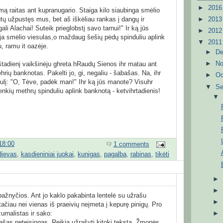
►
201
mą raitas ant kupranugario. Staiga kilo siaubinga smėlio
►
201
ūtų užpustęs mus, bet aš iškėliau rankas į dangų ir
li Alachai! Suteik prieglobstį savo tarnui!" Ir ką jūs
►
201
a smėlio viesulas,o maždaug šešių pėdų spinduliu aplink
▼
201
, ramu it oazėje.
►
D
►
N
eštadienį vaikšinėju ghreta hRaudų Sienos ihr matau ant
ių banknotas. Pakelti jo, gi, negaliu - šabašas. Na, ihr
►
Oc
vulį: "O, Tėve, padėk man!" Ihr ką jūs manote? Visuhr
▼
S
enkių methrų spinduliu aplink banknotą - ketvihrtadienis!
18:00
1 comments
dievas
,
kasdieniniai juokai
,
kunigas
,
pagalba
,
rabinas
,
tikėti
bažnyčios. Ant jo kaklo pakabinta lentelė su užrašu
au nei vienas iš praeivių neįmeta į kepurę pinigų. Pro
žurnalistas ir sako:
rašas neteisingas. Reikia užrašyti kitokį tekstą. Žmonės