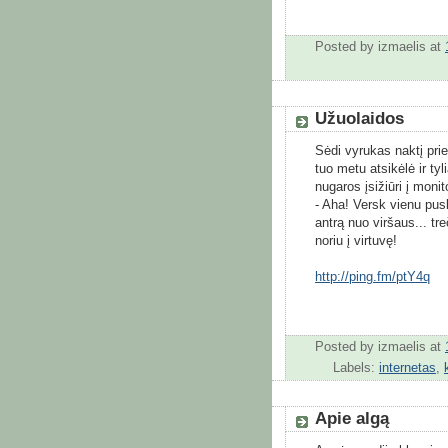
Posted by
izmaelis
at
Užuolaidos
Sėdi vyrukas naktį prie
tuo metu atsikėlė ir tyli
nugaros įsižiūri į monit
- Aha! Versk vienu pusl
antrą nuo viršaus... tr
noriu į virtuvę!
http://ping.fm/ptY4q
Posted by
izmaelis
at
Labels:
internetas
,
Apie algą