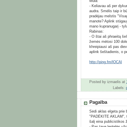
Mula:
- Keliavau aš per dyku
audra. Smėlis taip ir b
pradėjau melstis "Visaga
manote? Aplink stūgauj
mano kupranugarį - tylu
Rabinas:
- O štai aš phraeitą š
žemės mėtosi 100 dolehr
khreipiausi aš pas die
aplink šeštadienis, o p
http://ping.fm/lOCAl
Posted by
izmaelis
at
Labels:
Pagalba
Sėdi aklas elgeta prie 
"PADĖKITE AKLAM", tači
šalį eina publicistikos 
- Pas tave lentelės už