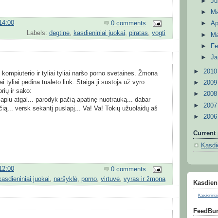
►
J
►
M
14:00
0 comments
►
Ap
Labels:
degtinė
,
kasdieniniai juokai
,
piratas
,
vogti
►
M
►
Fe
►
Ja
►
201
 kompiuterio ir tyliai tyliai naršo porno svetaines. Žmona
ai tyliai pėdina tualeto link. Staiga ji sustoja už vyro
►
200
orių ir sako:
►
200
apiu atgal... parodyk pačią apatinę nuotrauką... dabar
►
200
ečią... versk sekantį puslapį... Va! Va! Tokių užuolaidų aš
►
200
Current 
Kasdie
12:00
0 comments
kasdieniniai juokai
,
naršyklė
,
porno
,
virtuvė
,
vyras ir žmona
Kasdieni
Kasdieniniai
FeedBur