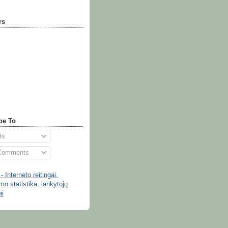
rs
be To
ts
 Comments