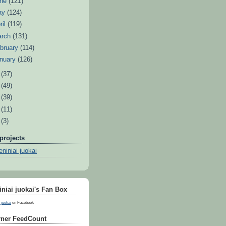
une
(121)
ay
(124)
ril
(119)
arch
(131)
bruary
(114)
nuary
(126)
0
(37)
9
(49)
8
(39)
7
(11)
6
(3)
projects
niniai juokai
niai juokai's Fan Box
 juokai
on Facebook
ner FeedCount