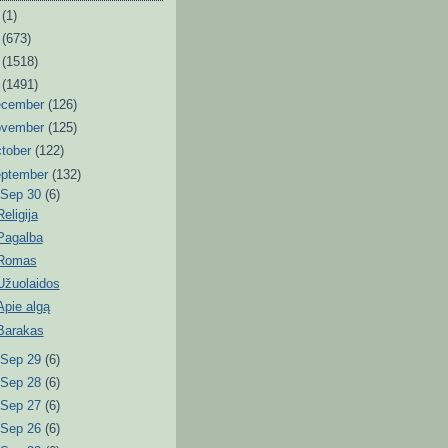
6
(1)
3
(673)
2
(1518)
1
(1491)
ecember
(126)
ovember
(125)
tober
(122)
eptember
(132)
▼
Sep 30
(6)
Religija
Pagalba
Romas
Užuolaidos
Apie algą
Barakas
►
Sep 29
(6)
►
Sep 28
(6)
►
Sep 27
(6)
►
Sep 26
(6)