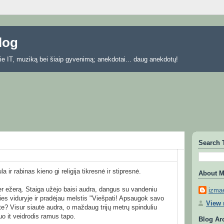
blog
 apie IT, muziką bei šiaip gyvenimą; anekdotai... daug anekdotų!
Search 
 ir rabinas kieno gi religija tikresnė ir stipresnė.
About 
per ežerą. Staiga užėjo baisi audra, dangus su vandeniu
izmae
ies viduryje ir pradėjau melstis "Viešpati! Apsaugok savo
View 
te? Visur siautė audra, o maždaug trijų metrų spinduliu
uo it veidrodis ramus tapo.
Blog Ar