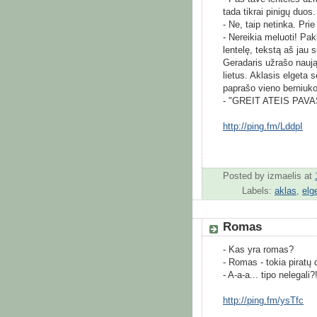
tada tikrai pinigų duos.
- Ne, taip netinka. Pri
- Nereikia meluoti! Pa
lentelę, tekstą aš jau s
Geradaris užrašo naują 
lietus. Aklasis elgeta 
paprašo vieno berniuko 
- "GREIT ATEIS PAV
http://ping.fm/LddpI
Posted by
izmaelis
at
Labels:
aklas
,
elg
Romas
- Kas yra romas?
- Romas - tokia piratų 
- A-a-a... tipo nelegali?
http://ping.fm/ysTfc