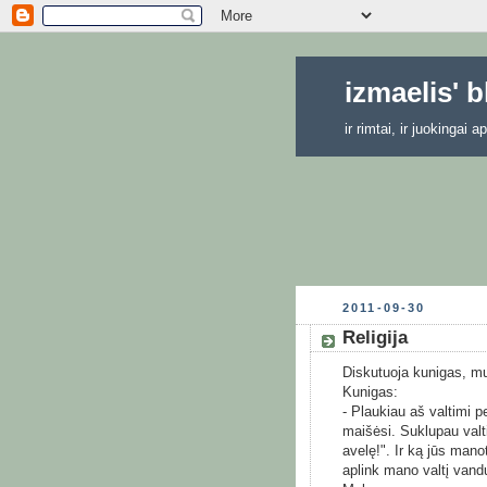
izmaelis' 
ir rimtai, ir juokingai
2011-09-30
Religija
Diskutuoja kunigas, mula
Kunigas:
- Plaukiau aš valtimi 
maišėsi. Suklupau valt
avelę!". Ir ką jūs mano
aplink mano valtį vand