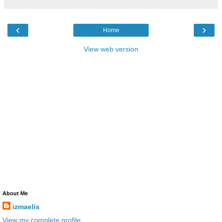
‹
›
Home
View web version
About Me
izmaelis
View my complete profile