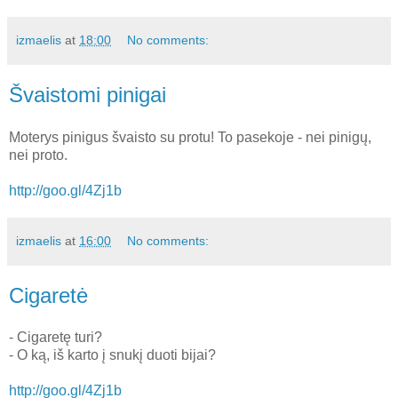
izmaelis
at
18:00
No comments:
Švaistomi pinigai
Moterys pinigus švaisto su protu! To pasekoje - nei pinigų,
nei proto.
http://goo.gl/4Zj1b
izmaelis
at
16:00
No comments:
Cigaretė
- Cigaretę turi?
- O ką, iš karto į snukį duoti bijai?
http://goo.gl/4Zj1b