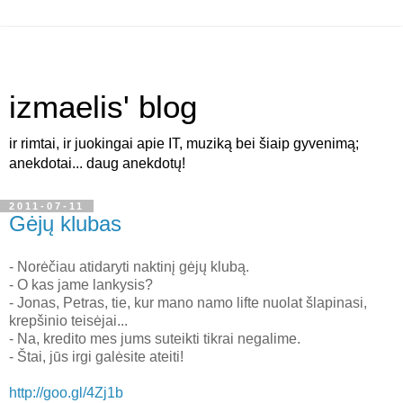
izmaelis' blog
ir rimtai, ir juokingai apie IT, muziką bei šiaip gyvenimą;
anekdotai... daug anekdotų!
2011-07-11
Gėjų klubas
- Norėčiau atidaryti naktinį gėjų klubą.
- O kas jame lankysis?
- Jonas, Petras, tie, kur mano namo lifte nuolat šlapinasi,
krepšinio teisėjai...
- Na, kredito mes jums suteikti tikrai negalime.
- Štai, jūs irgi galėsite ateiti!
http://goo.gl/4Zj1b