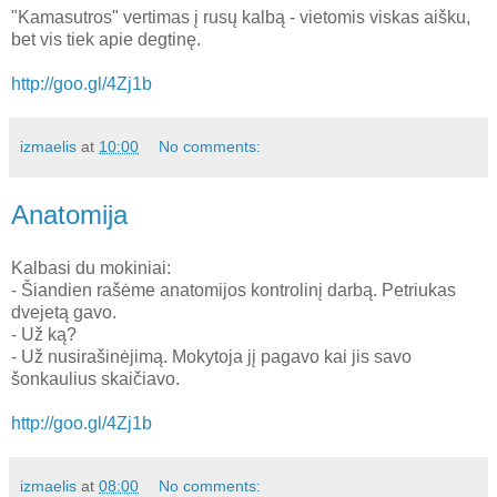
"Kamasutros" vertimas į rusų kalbą - vietomis viskas aišku,
bet vis tiek apie degtinę.
http://goo.gl/4Zj1b
izmaelis
at
10:00
No comments:
Anatomija
Kalbasi du mokiniai:
- Šiandien rašėme anatomijos kontrolinį darbą. Petriukas
dvejetą gavo.
- Už ką?
- Už nusirašinėjimą. Mokytoja jį pagavo kai jis savo
šonkaulius skaičiavo.
http://goo.gl/4Zj1b
izmaelis
at
08:00
No comments: