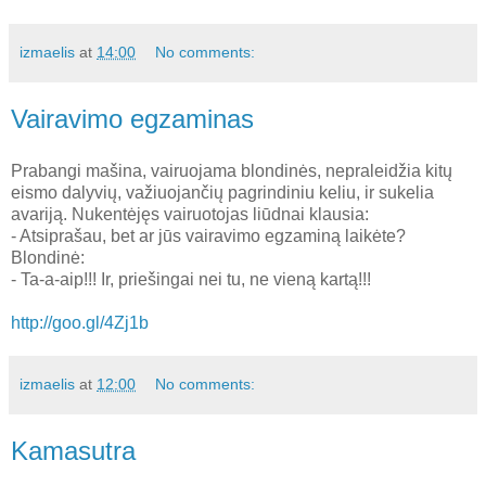
izmaelis
at
14:00
No comments:
Vairavimo egzaminas
Prabangi mašina, vairuojama blondinės, nepraleidžia kitų
eismo dalyvių, važiuojančių pagrindiniu keliu, ir sukelia
avariją. Nukentėjęs vairuotojas liūdnai klausia:
- Atsiprašau, bet ar jūs vairavimo egzaminą laikėte?
Blondinė:
- Ta-a-aip!!! Ir, priešingai nei tu, ne vieną kartą!!!
http://goo.gl/4Zj1b
izmaelis
at
12:00
No comments:
Kamasutra