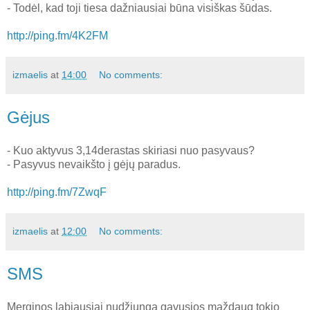
- Todėl, kad toji tiesa dažniausiai būna visiškas šūdas.
http://ping.fm/4K2FM
izmaelis
at
14:00
No comments:
Gėjus
- Kuo aktyvus 3,14derastas skiriasi nuo pasyvaus?
- Pasyvus nevaikšto į gėjų paradus.
http://ping.fm/7ZwqF
izmaelis
at
12:00
No comments:
SMS
Merginos labiausiai nudžiunga gavusios maždaug tokio