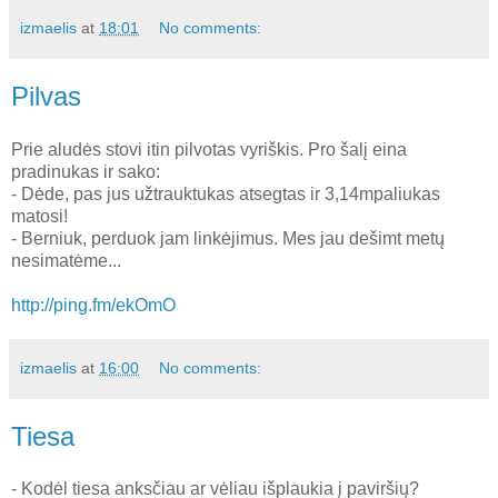
izmaelis
at
18:01
No comments:
Pilvas
Prie aludės stovi itin pilvotas vyriškis. Pro šalį eina
pradinukas ir sako:
- Dėde, pas jus užtrauktukas atsegtas ir 3,14mpaliukas
matosi!
- Berniuk, perduok jam linkėjimus. Mes jau dešimt metų
nesimatėme...
http://ping.fm/ekOmO
izmaelis
at
16:00
No comments:
Tiesa
- Kodėl tiesa anksčiau ar vėliau išplaukia į paviršių?