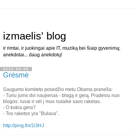
izmaelis' blog
ir rimtai, ir juokingai apie IT, muziką bei šiaip gyvenimą;
anekdotai... daug anekdotų!
2012-06-06
Grėsmė
Saugumo komiteto posėdžio metu Obama praneša:
- Turiu jums dvi naujienas - blogą ir gerą. Pradėsiu nuo
blogos: rusai ir vėl į mus nutaikė savo raketas.
- O kokia gera?
- Tos raketos yra "Bulava".
http://ping.fm/1l3HJ