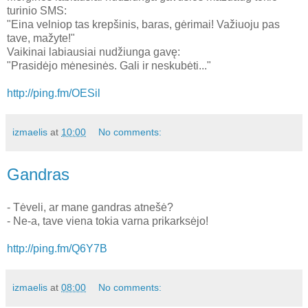
turinio SMS:
"Eina velniop tas krepšinis, baras, gėrimai! Važiuoju pas
tave, mažyte!"
Vaikinai labiausiai nudžiunga gavę:
"Prasidėjo mėnesinės. Gali ir neskubėti..."
http://ping.fm/OESil
izmaelis
at
10:00
No comments:
Gandras
- Tėveli, ar mane gandras atnešė?
- Ne-a, tave viena tokia varna prikarksėjo!
http://ping.fm/Q6Y7B
izmaelis
at
08:00
No comments: