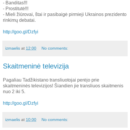
- Banditas!!!
- Prostitutė!!!
- Mieli žiūrovai, štai ir pasibaigė pirmieji Ukrainos prezidento
rinkimų debatai.
http://goo.gl/Dzfyi
izmaelis
at
12:00
No comments:
Skaitmeninė televizija
Pagaliau Tadžikistano transliuotojai perėjo prie
skaitmeninės televizijos! Šiandien jie transliuos skaitmenis
nuo 2 iki 5.
http://goo.gl/Dzfyi
izmaelis
at
10:00
No comments: