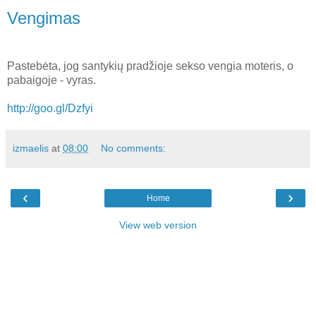
Vengimas
Pastebėta, jog santykių pradžioje sekso vengia moteris, o
pabaigoje - vyras.
http://goo.gl/Dzfyi
izmaelis
at
08:00
No comments:
‹
›
Home
View web version