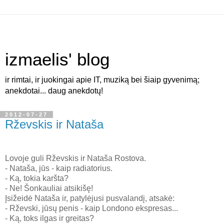
izmaelis' blog
ir rimtai, ir juokingai apie IT, muziką bei šiaip gyvenimą;
anekdotai... daug anekdotų!
2012-07-27
Rževskis ir Nataša
Lovoje guli Rževskis ir Nataša Rostova.
- Nataša, jūs - kaip radiatorius.
- Ką, tokia karšta?
- Ne! Šonkauliai atsikišę!
Įsižeidė Nataša ir, patylėjusi pusvalandį, atsakė:
- Rževski, jūsų penis - kaip Londono ekspresas...
- Ką, toks ilgas ir greitas?