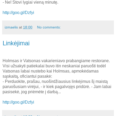
- Ne! Stovi lygiai vieną minutę.
http://goo.gl/Dzfyi
izmaelis
at
18:00
No comments:
Linkėjimai
Holmsas ir Vatsonas vakarieniavo prabangiame restorane.
Visi užsakyti patiekalai buvo itin neskaniai paruošti todėl
Vatsonas labai nustebo kai Holmsas, apmokėdamas
sąskaitą, oficiantui pasakė:
- Perduokite, prašau, nuoširdžiausius linkėjimus šį maistą
paruošusiam virėjui, - ir kiek pagalvojęs pridūrė. - Jam labai
pasisekė, jog priėmėte į darbą...
http://goo.gl/Dzfyi