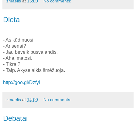
izmaelis
at
16:00
No comments:
Dieta
- Aš kūdinuosi.
- Ar senai?
- Jau beveik pusvalandis.
- Aha, matosi.
- Tikrai?
- Taip. Akyse alkis šmėžuoja.
http://goo.gl/Dzfyi
izmaelis
at
14:00
No comments:
Debatai