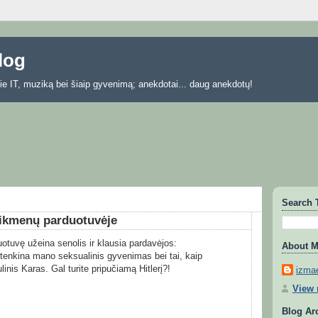
blog
 apie IT, muziką bei šiaip gyvenimą; anekdotai... daug anekdotų!
Search 
eikmenų parduotuvėje
otuvę užeina senolis ir klausia pardavėjos:
About 
tenkina mano seksualinis gyvenimas bei tai, kaip
linis Karas. Gal turite pripučiamą Hitlerį?!
izmae
View 
Blog Ar