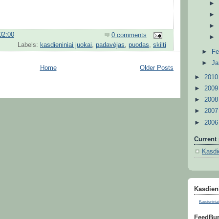
02:00
0 comments
Labels:
kasdieniniai juokai
,
padavėjas
,
puodas
,
skilti
►
Fe
►
Ja
Home
Older Posts
►
201
►
200
►
200
►
200
►
200
Current 
Kasdie
Kasdieni
Kasdieniniai
FeedBur