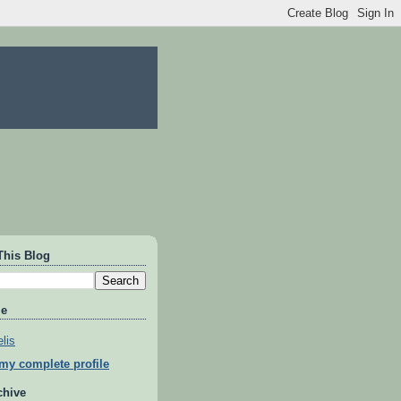
This Blog
Me
lis
my complete profile
chive