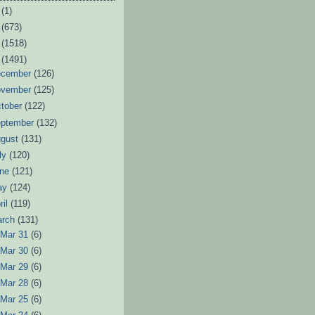
6
(1)
3
(673)
2
(1518)
1
(1491)
ecember
(126)
ovember
(125)
tober
(122)
eptember
(132)
ugust
(131)
ly
(120)
une
(121)
ay
(124)
ril
(119)
arch
(131)
►
Mar 31
(6)
►
Mar 30
(6)
►
Mar 29
(6)
►
Mar 28
(6)
►
Mar 25
(6)