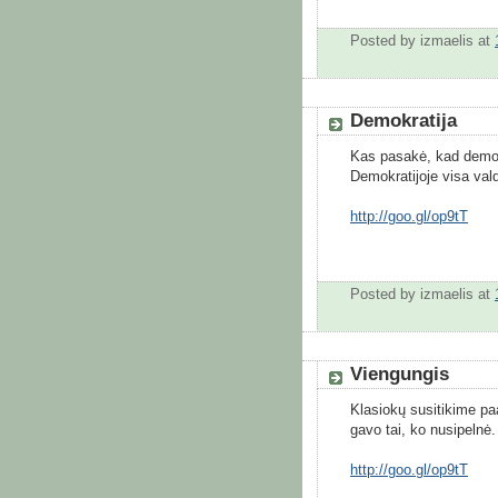
Posted by
izmaelis
at
Demokratija
Kas pasakė, kad demokr
Demokratijoje visa val
http://goo.gl/op9tT
Posted by
izmaelis
at
Viengungis
Klasiokų susitikime paa
gavo tai, ko nusipelnė.
http://goo.gl/op9tT