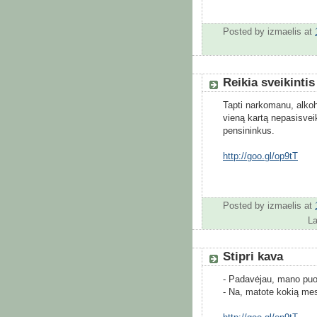
Posted by
izmaelis
at
Reikia sveikinti
Tapti narkomanu, alkoho
vieną kartą nepasisveik
pensininkus.
http://goo.gl/op9tT
Posted by
izmaelis
at
L
Stipri kava
- Padavėjau, mano puod
- Na, matote kokią mes