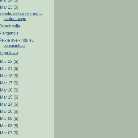
►
Mar 24
(6)
▼
Mar 23
(5)
Senolis sekso reikmenų
parduotuvėje
Demokratija
Viengungis
Reikia sveikintis su
pensininkais
Stipri kava
►
Mar 22
(6)
►
Mar 21
(6)
►
Mar 18
(6)
►
Mar 17
(6)
►
Mar 16
(6)
►
Mar 15
(6)
►
Mar 14
(6)
►
Mar 10
(6)
►
Mar 09
(6)
►
Mar 08
(6)
►
Mar 07
(6)