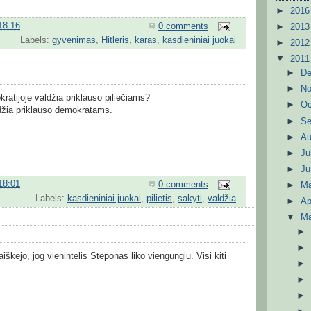
►
201
18:16
0 comments
►
201
Labels:
gyvenimas
,
Hitleris
,
karas
,
kasdieniniai juokai
►
201
▼
201
►
D
►
N
atijoje valdžia priklauso piliečiams?
►
Oc
džia priklauso demokratams.
►
S
►
A
►
Ju
►
J
18:01
0 comments
►
M
Labels:
kasdieniniai juokai
,
pilietis
,
sakyti
,
valdžia
►
Ap
▼
M
iškėjo, jog vienintelis Steponas liko viengungiu. Visi kiti