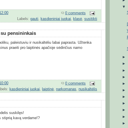
12:00
0 comments
Labels:
gauti
,
kasdieniniai juokai
,
klasė
,
susitikti
s su pensininkais
liku, paleistuviu ir nusikaltėliu labai paprasta. Užtenka
inus praeiti pro laiptinės apačioje sėdinčius namo
10:00
0 comments
abels:
kasdieniniai juokai
,
laiptinė
,
narkomanas
,
nusikaltėlis
elis suskilęs!
 stiprią kavą verdame!?