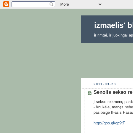
izmaelis' 
ir rimtai, ir juokingai
2011-03-23
Senolis sekso r
Į sekso reikmenų pardu
- Anūkėle, manęs nebe
pasibaigė II-asis Pasau
http://goo.gl/op9tT