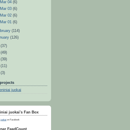
►
Mar 04
(6)
►
Mar 03
(6)
►
Mar 02
(6)
►
Mar 01
(6)
bruary
(114)
nuary
(126)
0
(37)
9
(49)
8
(39)
7
(11)
6
(3)
projects
niniai juokai
niai juokai's Fan Box
 juokai
on Facebook
ner FeedCount