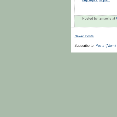
http://goo.gl/op9tT
Posted by
izmaelis
at
Newer Posts
Subscribe to:
Posts (Atom)