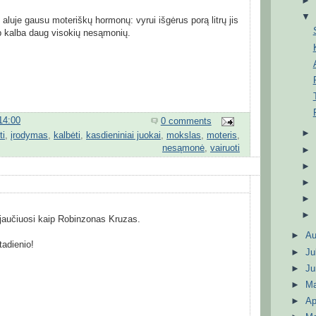
 aluje gausu moteriškų hormonų: vyrui išgėrus porą litrų jis
ip kalba daug visokių nesąmonių.
14:00
0 comments
ti
,
įrodymas
,
kalbėti
,
kasdieniniai juokai
,
mokslas
,
moteris
,
nesąmonė
,
vairuoti
 jaučiuosi kaip Robinzonas Kruzas.
►
A
tadienio!
►
Ju
►
J
►
M
►
Ap