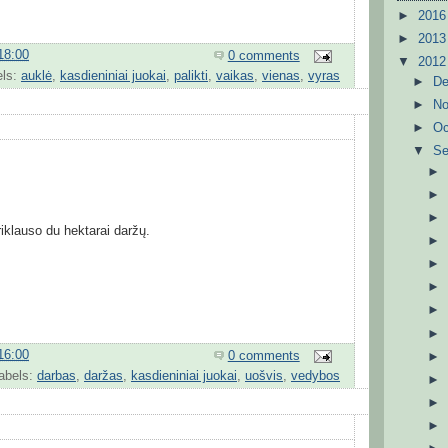
►
201
►
201
18:00
0 comments
▼
201
els:
auklė
,
kasdieniniai juokai
,
palikti
,
vaikas
,
vienas
,
vyras
►
D
►
N
►
Oc
▼
S
iklauso du hektarai daržų.
16:00
0 comments
abels:
darbas
,
daržas
,
kasdieniniai juokai
,
uošvis
,
vedybos