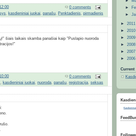
►
M
12:00
0 comments
►
Fe
esys
,
kasdieniniai juokai
,
panašu
,
Penktadienis
,
pirmadienis
►
Ja
►
201
►
201
►
200
ų!" šiais laikais skamba panašiai kaip "Puslapio nuoroda
tracijos!"
►
200
►
200
►
200
Current 
10:00
0 comments
Kasdie
i
,
kasdieniniai juokai
,
nuoroda
,
panašu
,
registracija
,
seksas
Kasdieni
i:
Kasdieniniai
eno.
FeedBur
.
rušo.
.
Followe