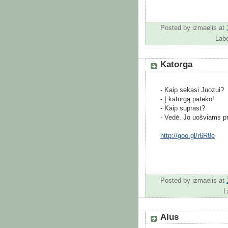
Posted by
izmaelis
at
Lab
Katorga
- Kaip sekasi Juozui?
- Į katorgą pateko!
- Kaip suprast?
- Vedė. Jo uošviams pr
http://goo.gl/r6R8e
Posted by
izmaelis
at
L
Alus