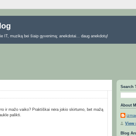
blog
 apie IT, muziką bei šiaip gyvenimą; anekdotai... daug anekdotų!
Search 
About 
ro ir mažo vaiko? Praktiškai nėra jokio skirtumo, bet mažą
ukle palikti.
izmae
View 
Blog Ar