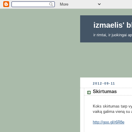
izmaelis' 
ir rimtai, ir juokingai
2012-09-11
Skirtumas
Koks skirtumas tarp vy
vaiką galima vieną su a
http://goo.gl/r6R8e