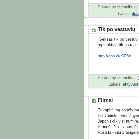
Posted by
izmaelis
at
Labels:
ilg
Tik po vestuvių
"Seksas tik po vestuvi
taps aktyvi tik po regis
http://goo.gl/r6R8e
Posted by
izmaelis
at
Labels:
aktyvuot
Filmai
Trumpi filmų aprašyma
Holivudiški - visi išgyv
Japoniški - visi numirė
Prancūziški - visus išk
Rusiški - visi prasigėrė