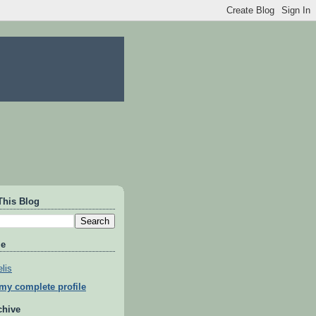
This Blog
Me
lis
my complete profile
chive