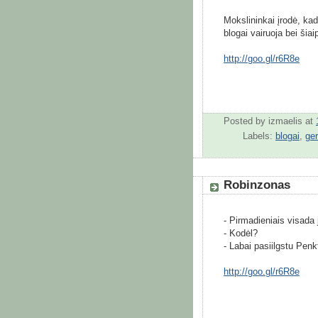
Mokslininkai įrodė, kad
blogai vairuoja bei šia
http://goo.gl/r6R8e
Posted by
izmaelis
at
Labels:
blogai
,
ger
Robinzonas
- Pirmadieniais visada
- Kodėl?
- Labai pasiilgstu Penk
http://goo.gl/r6R8e