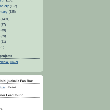
arch
(133)
bruary
(122)
nuary
(135)
1
(1491)
0
(37)
9
(49)
8
(39)
7
(11)
6
(3)
projects
niniai juokai
niai juokai's Fan Box
 juokai
on Facebook
ner FeedCount
rs