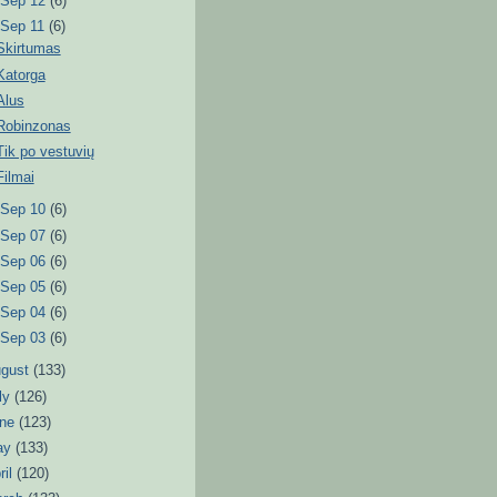
►
Sep 12
(6)
▼
Sep 11
(6)
Skirtumas
Katorga
Alus
Robinzonas
Tik po vestuvių
Filmai
►
Sep 10
(6)
►
Sep 07
(6)
►
Sep 06
(6)
►
Sep 05
(6)
►
Sep 04
(6)
►
Sep 03
(6)
ugust
(133)
ly
(126)
une
(123)
ay
(133)
ril
(120)