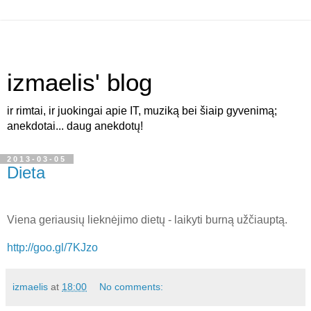
izmaelis' blog
ir rimtai, ir juokingai apie IT, muziką bei šiaip gyvenimą;
anekdotai... daug anekdotų!
2013-03-05
Dieta
Viena geriausių lieknėjimo dietų - laikyti burną užčiauptą.
http://goo.gl/7KJzo
izmaelis
at
18:00
No comments: