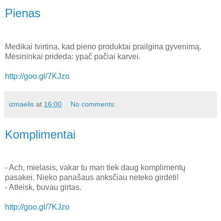
Pienas
Medikai tvirtina, kad pieno produktai prailgina gyvenimą.
Mėsininkai prideda: ypač pačiai karvei.
http://goo.gl/7KJzo
izmaelis
at
16:00
No comments:
Komplimentai
- Ach, mielasis, vakar tu man tiek daug komplimentų
pasakei. Nieko panašaus anksčiau neteko girdėti!
- Atleisk, buvau girtas.
http://goo.gl/7KJzo