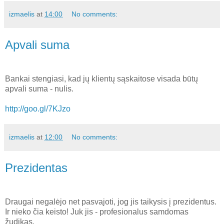
izmaelis
at
14:00
No comments:
Apvali suma
Bankai stengiasi, kad jų klientų sąskaitose visada būtų
apvali suma - nulis.
http://goo.gl/7KJzo
izmaelis
at
12:00
No comments:
Prezidentas
Draugai negalėjo net pasvajoti, jog jis taikysis į prezidentus.
Ir nieko čia keisto! Juk jis - profesionalus samdomas
žudikas.