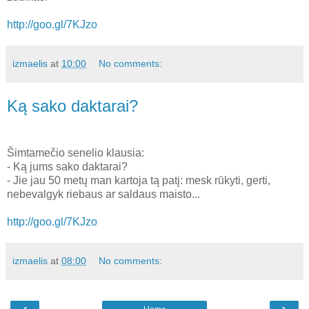
http://goo.gl/7KJzo
izmaelis
at
10:00
No comments:
Ką sako daktarai?
Šimtamečio senelio klausia:
- Ką jums sako daktarai?
- Jie jau 50 metų man kartoja tą patį: mesk rūkyti, gerti,
nebevalgyk riebaus ar saldaus maisto...
http://goo.gl/7KJzo
izmaelis
at
08:00
No comments:
‹
›