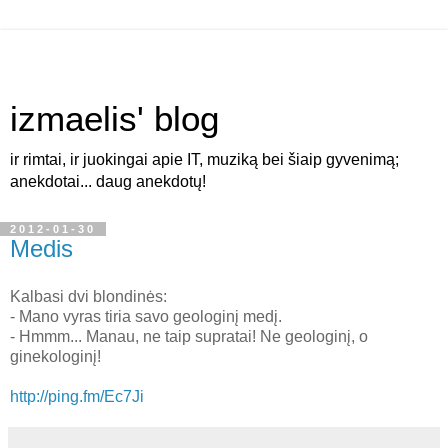
izmaelis' blog
ir rimtai, ir juokingai apie IT, muziką bei šiaip gyvenimą;
anekdotai... daug anekdotų!
2012-01-30
Medis
Kalbasi dvi blondinės:
- Mano vyras tiria savo geologinį medį.
- Hmmm... Manau, ne taip supratai! Ne geologinį, o
ginekologinį!
http://ping.fm/Ec7Ji