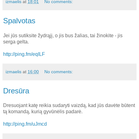
izmaelis
at
18:01
No comments:
Spalvotas
Jei jūs sutiksite žydrąjį, o jis bus žalias, tai žinokite - jis
serga gelta.
http://ping.fm/eqILF
izmaelis
at
16:00
No comments:
Dresūra
Dresuojant katę reikia sudaryti vaizdą, kad jūs davėte būtent
tą komandą, kurią gyvūnėlis padarė.
http://ping.fm/uJmcd