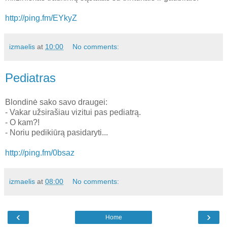
http://ping.fm/EYkyZ
izmaelis
at
10:00
No comments:
Pediatras
Blondinė sako savo draugei:
- Vakar užsirašiau vizitui pas pediatrą.
- O kam?!
- Noriu pedikiūrą pasidaryti...
http://ping.fm/0bsaz
izmaelis
at
08:00
No comments:
‹
›
Home