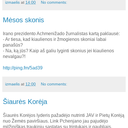
izmaelis
at
14:00
No comments:
Mėsos skonis
Irano prezidento Achmenižado žurnalistas kartą paklausė:
- Ar tiesa, kad kiaulienos ir žmogienos skoniai labai
panašūs?
- Na, ką jūs? Kaip aš galiu lyginti skonius jei kiaulienos
nevalgau?!
http://ping.fm/5ad39
izmaelis
at
12:00
No comments:
Šiaurės Korėja
Šiaurės Korėjos lyderis pažadėjo nutrinti JAV ir Pietų Korėją
nuo Žemės paviršiaus. Link Pchenjano jau pajudėjo
milžiniškas traukinių sąstatas su trintukais ir gaubliais.