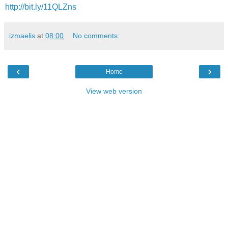
http://bit.ly/11QLZns
izmaelis
at
08:00
No comments:
‹
›
Home
View web version