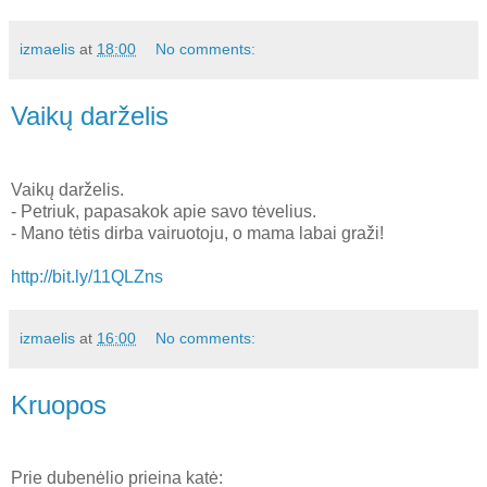
izmaelis
at
18:00
No comments:
Vaikų darželis
Vaikų darželis.
- Petriuk, papasakok apie savo tėvelius.
- Mano tėtis dirba vairuotoju, o mama labai graži!
http://bit.ly/11QLZns
izmaelis
at
16:00
No comments:
Kruopos
Prie dubenėlio prieina katė: