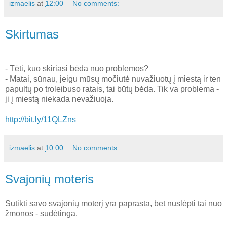
izmaelis
at
12:00
No comments:
Skirtumas
- Tėti, kuo skiriasi bėda nuo problemos?
- Matai, sūnau, jeigu mūsų močiutė nuvažiuotų į miestą ir ten
papultų po troleibuso ratais, tai būtų bėda. Tik va problema -
ji į miestą niekada nevažiuoja.
http://bit.ly/11QLZns
izmaelis
at
10:00
No comments:
Svajonių moteris
Sutikti savo svajonių moterį yra paprasta, bet nuslėpti tai nuo
žmonos - sudėtinga.