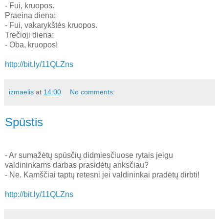
- Fui, kruopos.
Praeina diena:
- Fui, vakarykštės kruopos.
Trečioji diena:
- Oba, kruopos!
http://bit.ly/11QLZns
izmaelis
at
14:00
No comments:
Spūstis
- Ar sumažėtų spūsčių didmiesčiuose rytais jeigu
valdininkams darbas prasidėtų anksčiau?
- Ne. Kamščiai taptų retesni jei valdininkai pradėtų dirbti!
http://bit.ly/11QLZns