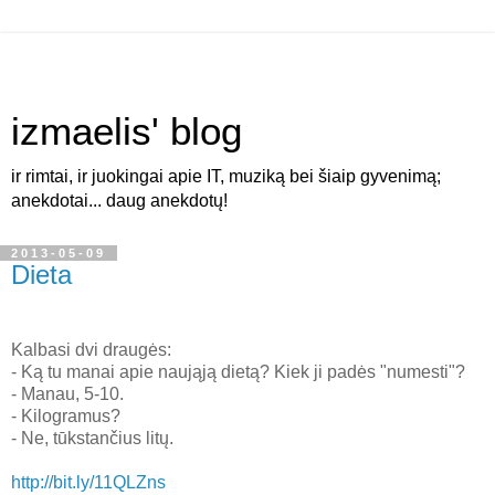
izmaelis' blog
ir rimtai, ir juokingai apie IT, muziką bei šiaip gyvenimą;
anekdotai... daug anekdotų!
2013-05-09
Dieta
Kalbasi dvi draugės:
- Ką tu manai apie naująją dietą? Kiek ji padės "numesti"?
- Manau, 5-10.
- Kilogramus?
- Ne, tūkstančius litų.
http://bit.ly/11QLZns