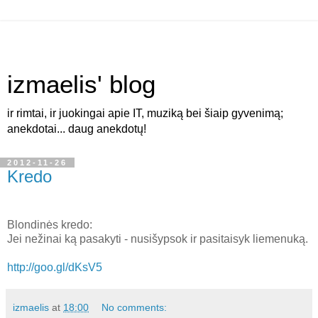
izmaelis' blog
ir rimtai, ir juokingai apie IT, muziką bei šiaip gyvenimą;
anekdotai... daug anekdotų!
2012-11-26
Kredo
Blondinės kredo:
Jei nežinai ką pasakyti - nusišypsok ir pasitaisyk liemenuką.
http://goo.gl/dKsV5
izmaelis
at
18:00
No comments: