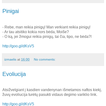
Pinigai
- Rebe, man reikia pinigų! Man verkiant reikia pinigų!
- Ar tau atsitiko kokia nors bėda, Moiše?
- O ką, jei žmogui reikia pinigų, tai čia, tipo, ne bėda?!
http://goo.gl/dKsV5
izmaelis
at
16:00
No comments:
Evoliucija
Atsižvelgiant į kasdien vandenynan išmetamos naftos kiekį,
žuvų evoliucija turėtų pasukti vidaus degimo variklio link.
http://goo.gl/dKsV5