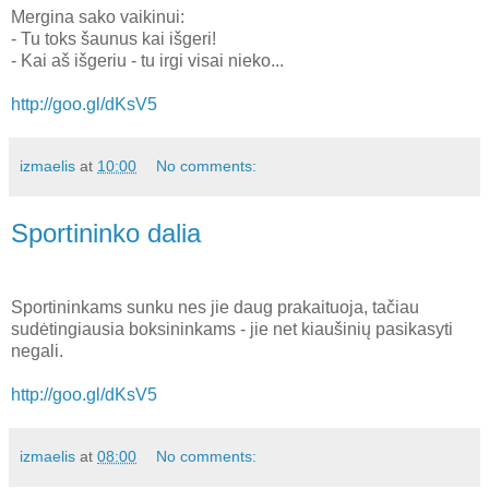
Mergina sako vaikinui:
- Tu toks šaunus kai išgeri!
- Kai aš išgeriu - tu irgi visai nieko...
http://goo.gl/dKsV5
izmaelis
at
10:00
No comments:
Sportininko dalia
Sportininkams sunku nes jie daug prakaituoja, tačiau
sudėtingiausia boksininkams - jie net kiaušinių pasikasyti
negali.
http://goo.gl/dKsV5
izmaelis
at
08:00
No comments: