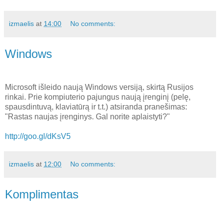
izmaelis
at
14:00
No comments:
Windows
Microsoft išleido naują Windows versiją, skirtą Rusijos
rinkai. Prie kompiuterio pajungus naują įrenginį (pelę,
spausdintuvą, klaviatūrą ir t.t.) atsiranda pranešimas:
"Rastas naujas įrenginys. Gal norite aplaistyti?"
http://goo.gl/dKsV5
izmaelis
at
12:00
No comments:
Komplimentas