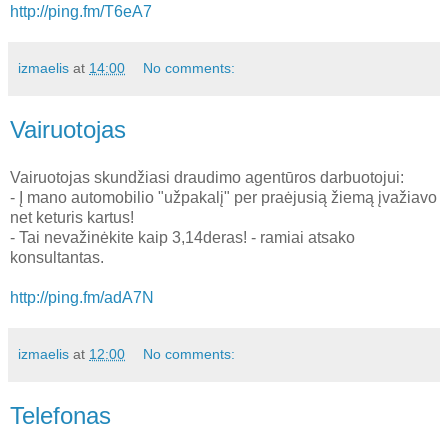
http://ping.fm/T6eA7
izmaelis
at
14:00
No comments:
Vairuotojas
Vairuotojas skundžiasi draudimo agentūros darbuotojui:
- Į mano automobilio "užpakalį" per praėjusią žiemą įvažiavo
net keturis kartus!
- Tai nevažinėkite kaip 3,14deras! - ramiai atsako
konsultantas.
http://ping.fm/adA7N
izmaelis
at
12:00
No comments:
Telefonas