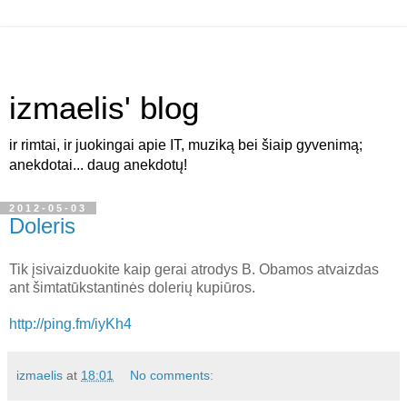
izmaelis' blog
ir rimtai, ir juokingai apie IT, muziką bei šiaip gyvenimą;
anekdotai... daug anekdotų!
2012-05-03
Doleris
Tik įsivaizduokite kaip gerai atrodys B. Obamos atvaizdas
ant šimtatūkstantinės dolerių kupiūros.
http://ping.fm/iyKh4
izmaelis
at
18:01
No comments: