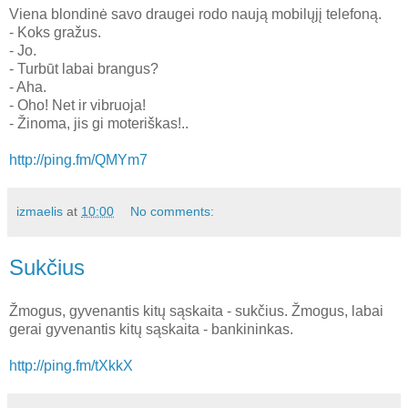
Viena blondinė savo draugei rodo naują mobilųjį telefoną.
- Koks gražus.
- Jo.
- Turbūt labai brangus?
- Aha.
- Oho! Net ir vibruoja!
- Žinoma, jis gi moteriškas!..
http://ping.fm/QMYm7
izmaelis
at
10:00
No comments:
Sukčius
Žmogus, gyvenantis kitų sąskaita - sukčius. Žmogus, labai
gerai gyvenantis kitų sąskaita - bankininkas.
http://ping.fm/tXkkX