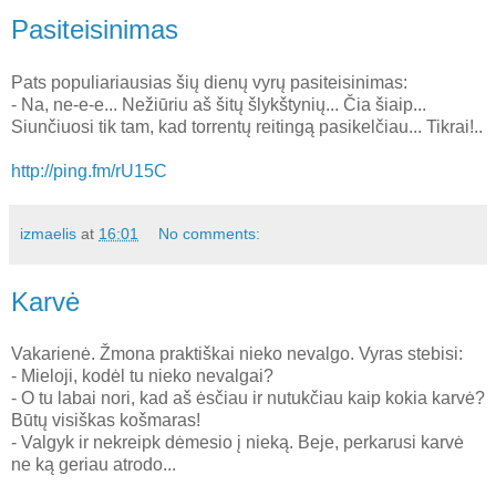
Pasiteisinimas
Pats populiariausias šių dienų vyrų pasiteisinimas:
- Na, ne-e-e... Nežiūriu aš šitų šlykštynių... Čia šiaip...
Siunčiuosi tik tam, kad torrentų reitingą pasikelčiau... Tikrai!..
http://ping.fm/rU15C
izmaelis
at
16:01
No comments:
Karvė
Vakarienė. Žmona praktiškai nieko nevalgo. Vyras stebisi:
- Mieloji, kodėl tu nieko nevalgai?
- O tu labai nori, kad aš ėsčiau ir nutukčiau kaip kokia karvė?
Būtų visiškas košmaras!
- Valgyk ir nekreipk dėmesio į nieką. Beje, perkarusi karvė
ne ką geriau atrodo...