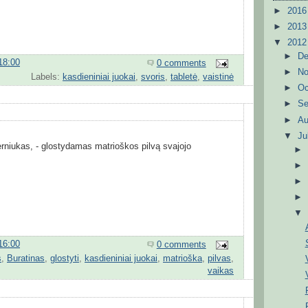
►
201
►
201
▼
201
►
D
18:00
0 comments
►
N
Labels:
kasdieniniai juokai
,
svoris
,
tabletė
,
vaistinė
►
Oc
►
S
►
A
▼
Ju
berniukas, - glostydamas matrioškos pilvą svajojo
16:00
0 comments
s
,
Buratinas
,
glostyti
,
kasdieniniai juokai
,
matrioška
,
pilvas
,
vaikas