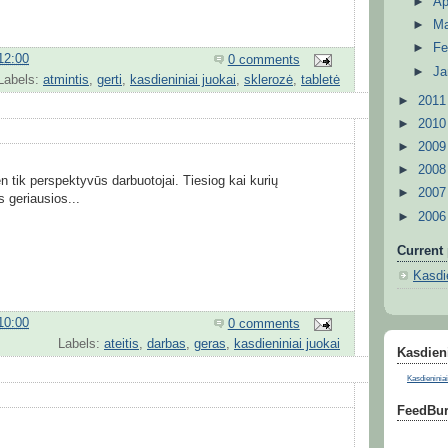
►
Ap
►
M
►
Fe
12:00
0 comments
►
Ja
Labels:
atmintis
,
gerti
,
kasdieniniai juokai
,
sklerozė
,
tabletė
►
201
►
201
►
200
►
200
n tik perspektyvūs darbuotojai. Tiesiog kai kurių
►
200
 geriausios...
►
200
Current 
Kasdie
10:00
0 comments
Labels:
ateitis
,
darbas
,
geras
,
kasdieniniai juokai
Kasdieni
Kasdieniniai
FeedBur