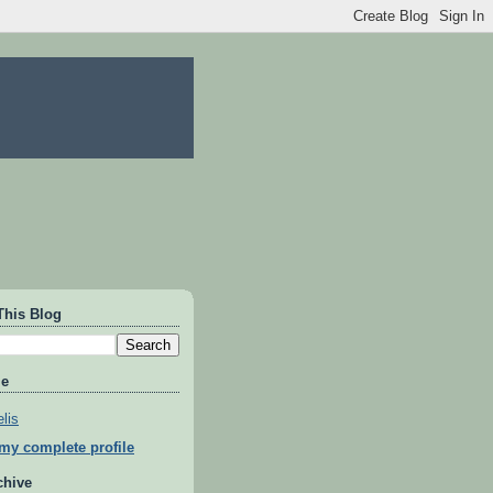
This Blog
Me
lis
my complete profile
chive