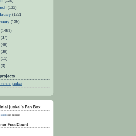
ril
(120)
arch
(133)
bruary
(122)
nuary
(135)
1
(1491)
0
(37)
9
(49)
8
(39)
7
(11)
6
(3)
projects
niniai juokai
niai juokai's Fan Box
 juokai
on Facebook
ner FeedCount