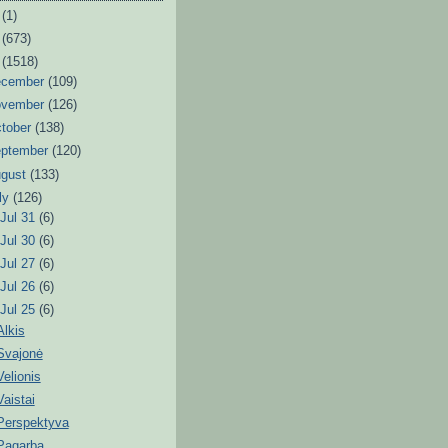
6
(1)
3
(673)
2
(1518)
ecember
(109)
ovember
(126)
tober
(138)
eptember
(120)
ugust
(133)
ly
(126)
►
Jul 31
(6)
►
Jul 30
(6)
►
Jul 27
(6)
►
Jul 26
(6)
▼
Jul 25
(6)
Alkis
Svajonė
Velionis
Vaistai
Perspektyva
Pagarba