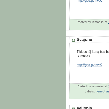
http://goo.gl/tnvtK
Posted by
izmaelis
at
Svajonė
Tikiuosi šį kartą bus 
Buratinas.
http://goo.gl/tnvtK
Posted by
izmaelis
at
Labels:
berniuka
Velionis