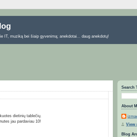
blog
 apie IT, muziką bei šiaip gyvenimą; anekdotai... daug anekdotų!
Search 
About 
kuotes dietinių tablečių.
izmae
inutes jau pardaviau 10!
View 
Blog Ar