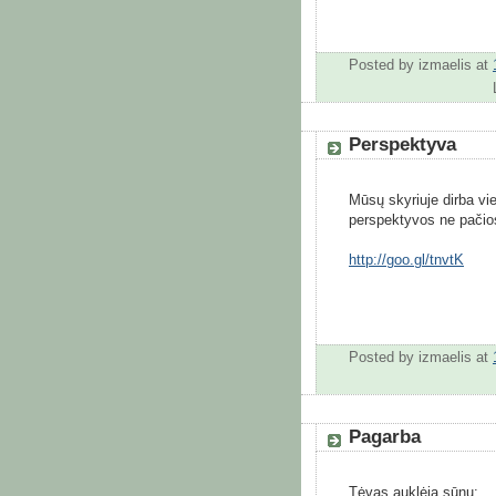
Posted by
izmaelis
at
Perspektyva
Mūsų skyriuje dirba vie
perspektyvos ne pačios
http://goo.gl/tnvtK
Posted by
izmaelis
at
Pagarba
Tėvas auklėja sūnų: