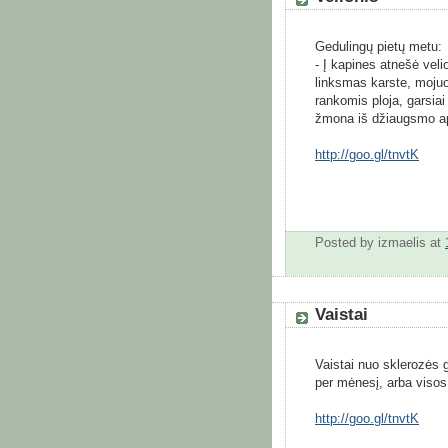
Gedulingų pietų metu:
- Į kapines atnešė velio
linksmas karste, mojuoj
rankomis ploja, garsiai
žmona iš džiaugsmo aps
http://goo.gl/tnvtK
Posted by
izmaelis
at
Vaistai
Vaistai nuo sklerozės g
per mėnesį, arba visos
http://goo.gl/tnvtK