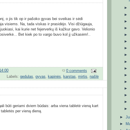
nį, o jis tik op ir pašoko gyvas bei sveikas ir sėdi
a visiems. Na, tada viskas ir prasidėjo. Visi džiūgauja,
 juokiasi, kai kurie net fejerverkų iš kažkur gavo. Velionio
iverkė... Bet kiek po to vargo buvo kol jį užkasėm!..
14:00
0 comments
Labels:
gedulas
,
gyvas
,
kapinės
,
karstas
,
mirtis
,
našlė
ali būti geriami dviem būdais: arba viena tabletė vieną kart
 tabletės per vieną dieną.
►
J
►
M