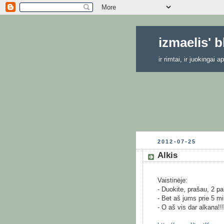
izmaelis' 
ir rimtai, ir juokingai
2012-07-25
Alkis
Vaistinėje:
- Duokite, prašau, 2 pa
- Bet aš jums prie 5 m
- O aš vis dar alkana!!!