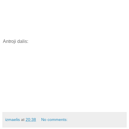
Antroji dalis:
izmaelis
at
20:38
No comments: