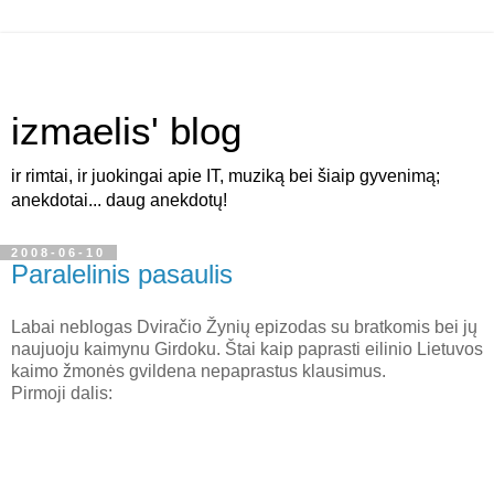
izmaelis' blog
ir rimtai, ir juokingai apie IT, muziką bei šiaip gyvenimą;
anekdotai... daug anekdotų!
2008-06-10
Paralelinis pasaulis
Labai neblogas Dviračio Žynių epizodas su bratkomis bei jų
naujuoju kaimynu Girdoku. Štai kaip paprasti eilinio Lietuvos
kaimo žmonės gvildena nepaprastus klausimus.
Pirmoji dalis: