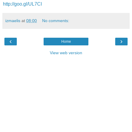
http://goo.gl/UL7CI
izmaelis
at
08:00
No comments:
‹
›
Home
View web version