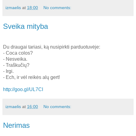
izmaelis
at
18:00
No comments:
Sveika mityba
Du draugai tariasi, ką nusipirkti parduotuvėje:
- Coca colos?
- Nesveika.
- Traškučių?
- Irgi.
- Ech, ir vėl reikės alų gert!
http://goo.gl/UL7CI
izmaelis
at
16:00
No comments:
Nerimas