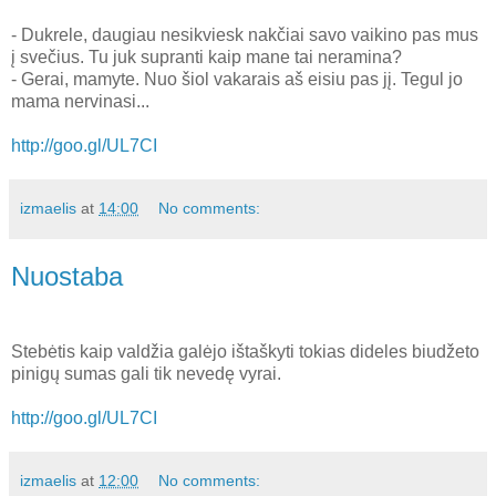
- Dukrele, daugiau nesikviesk nakčiai savo vaikino pas mus
į svečius. Tu juk supranti kaip mane tai neramina?
- Gerai, mamyte. Nuo šiol vakarais aš eisiu pas jį. Tegul jo
mama nervinasi...
http://goo.gl/UL7CI
izmaelis
at
14:00
No comments:
Nuostaba
Stebėtis kaip valdžia galėjo ištaškyti tokias dideles biudžeto
pinigų sumas gali tik nevedę vyrai.
http://goo.gl/UL7CI
izmaelis
at
12:00
No comments: