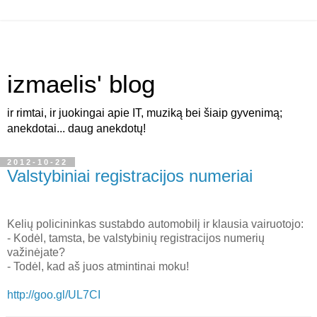
izmaelis' blog
ir rimtai, ir juokingai apie IT, muziką bei šiaip gyvenimą;
anekdotai... daug anekdotų!
2012-10-22
Valstybiniai registracijos numeriai
Kelių policininkas sustabdo automobilį ir klausia vairuotojo:
- Kodėl, tamsta, be valstybinių registracijos numerių
važinėjate?
- Todėl, kad aš juos atmintinai moku!
http://goo.gl/UL7CI