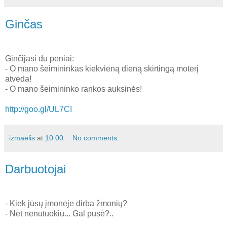
Ginčas
Ginčijasi du peniai:
- O mano šeimininkas kiekvieną dieną skirtingą moterį
atveda!
- O mano šeimininko rankos auksinės!
http://goo.gl/UL7CI
izmaelis
at
10:00
No comments:
Darbuotojai
- Kiek jūsų įmonėje dirba žmonių?
- Net nenutuokiu... Gal pusė?..