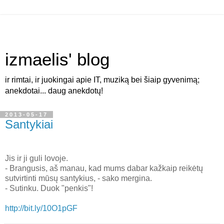
izmaelis' blog
ir rimtai, ir juokingai apie IT, muziką bei šiaip gyvenimą;
anekdotai... daug anekdotų!
2013-05-17
Santykiai
Jis ir ji guli lovoje.
- Brangusis, aš manau, kad mums dabar kažkaip reikėtų
sutvirtinti mūsų santykius, - sako mergina.
- Sutinku. Duok "penkis"!
http://bit.ly/10O1pGF