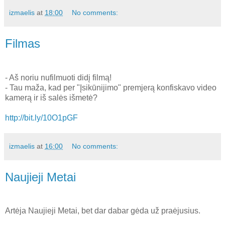
izmaelis
at
18:00
No comments:
Filmas
- Aš noriu nufilmuoti didį filmą!
- Tau maža, kad per "Įsikūnijimo" premjerą konfiskavo video
kamerą ir iš salės išmetė?
http://bit.ly/10O1pGF
izmaelis
at
16:00
No comments:
Naujieji Metai
Artėja Naujieji Metai, bet dar dabar gėda už praėjusius.