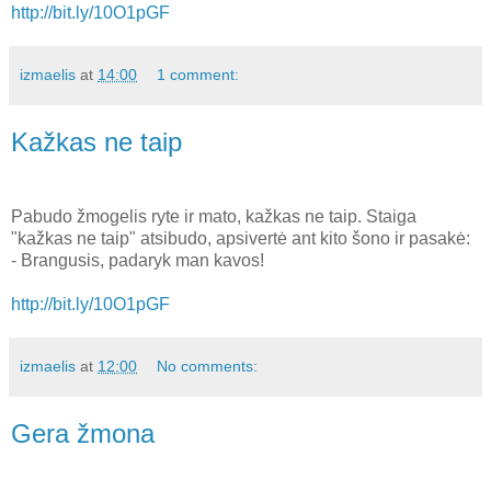
http://bit.ly/10O1pGF
izmaelis
at
14:00
1 comment:
Kažkas ne taip
Pabudo žmogelis ryte ir mato, kažkas ne taip. Staiga
"kažkas ne taip" atsibudo, apsivertė ant kito šono ir pasakė:
- Brangusis, padaryk man kavos!
http://bit.ly/10O1pGF
izmaelis
at
12:00
No comments:
Gera žmona