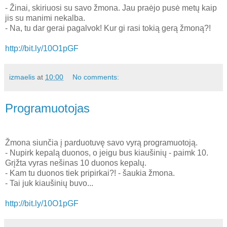
- Žinai, skiriuosi su savo žmona. Jau praėjo pusė metų kaip
jis su manimi nekalba.
- Na, tu dar gerai pagalvok! Kur gi rasi tokią gerą žmoną?!
http://bit.ly/10O1pGF
izmaelis
at
10:00
No comments:
Programuotojas
Žmona siunčia į parduotuvę savo vyrą programuotoją.
- Nupirk kepalą duonos, o jeigu bus kiaušinių - paimk 10.
Grįžta vyras nešinas 10 duonos kepalų.
- Kam tu duonos tiek pripirkai?! - šaukia žmona.
- Tai juk kiaušinių buvo...
http://bit.ly/10O1pGF