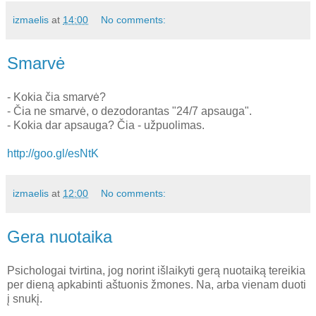
izmaelis
at
14:00
No comments:
Smarvė
- Kokia čia smarvė?
- Čia ne smarvė, o dezodorantas "24/7 apsauga".
- Kokia dar apsauga? Čia - užpuolimas.
http://goo.gl/esNtK
izmaelis
at
12:00
No comments:
Gera nuotaika
Psichologai tvirtina, jog norint išlaikyti gerą nuotaiką tereikia
per dieną apkabinti aštuonis žmones. Na, arba vienam duoti
į snukį.