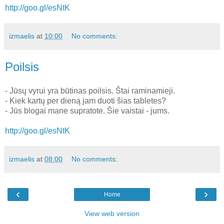
http://goo.gl/esNtK
izmaelis
at
10:00
No comments:
Poilsis
- Jūsų vyrui yra būtinas poilsis. Štai raminamieji.
- Kiek kartų per dieną jam duoti šias tabletes?
- Jūs blogai mane supratote. Šie vaistai - jums.
http://goo.gl/esNtK
izmaelis
at
08:00
No comments:
‹
›
Home
View web version