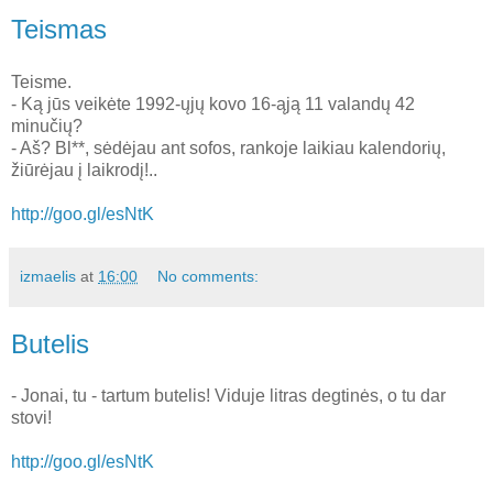
Teismas
Teisme.
- Ką jūs veikėte 1992-ųjų kovo 16-ąją 11 valandų 42
minučių?
- Aš? Bl**, sėdėjau ant sofos, rankoje laikiau kalendorių,
žiūrėjau į laikrodį!..
http://goo.gl/esNtK
izmaelis
at
16:00
No comments:
Butelis
- Jonai, tu - tartum butelis! Viduje litras degtinės, o tu dar
stovi!
http://goo.gl/esNtK