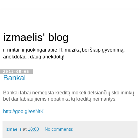
izmaelis' blog
ir rimtai, ir juokingai apie IT, muziką bei šiaip gyvenimą;
anekdotai... daug anekdotų!
2011-05-06
Bankai
Bankai labai nemėgsta kreditą mokėti delsiančių skolininkų,
bet dar labiau jiems nepatinka tų kreditų neimantys.
http://goo.gl/esNtK
izmaelis
at
18:00
No comments: