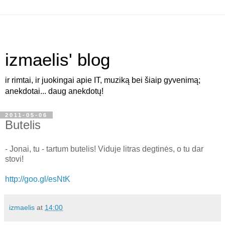
izmaelis' blog
ir rimtai, ir juokingai apie IT, muziką bei šiaip gyvenimą;
anekdotai... daug anekdotų!
2011-05-06
Butelis
- Jonai, tu - tartum butelis! Viduje litras degtinės, o tu dar
stovi!
http://goo.gl/esNtK
izmaelis
at
14:00