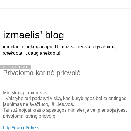
izmaelis' blog
ir rimtai, ir juokingai apie IT, muziką bei šiaip gyvenimą;
anekdotai... daug anekdotų!
2013-03-21
Privaloma karinė prievolė
Ministras pirmininkas:
- Valstybė turi padaryti viską, kad kūrybingas bei talentingas
jaunimas neišvažiuotų iš Lietuvos.
Tai sužinojusi krašto apsaugos ministerija vėl planuoja įvesti
privalomą karinę prievolę.
http://goo.gl/qIyzk