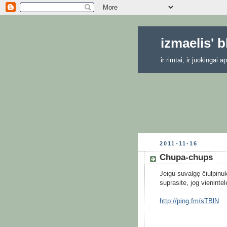
izmaelis' 
ir rimtai, ir juokingai
2011-11-16
Chupa-chups
Jeigu suvalgę čiulpinuk
suprasite, jog vieninte
http://ping.fm/sTBlN