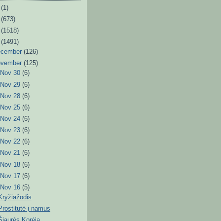
6
(1)
3
(673)
2
(1518)
1
(1491)
ecember
(126)
ovember
(125)
►
Nov 30
(6)
►
Nov 29
(6)
►
Nov 28
(6)
►
Nov 25
(6)
►
Nov 24
(6)
►
Nov 23
(6)
►
Nov 22
(6)
►
Nov 21
(6)
►
Nov 18
(6)
►
Nov 17
(6)
▼
Nov 16
(5)
Kryžiažodis
Prostitutė į namus
Šiaurės Korėja