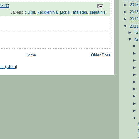
►
201
08:00
►
201
Labels:
čiulpti
,
kasdieniniai juokai
,
maistas
,
saldainis
►
201
▼
201
►
D
▼
N
Home
Older Post
ts (Atom)