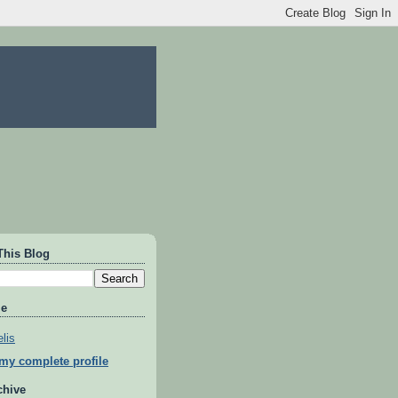
This Blog
Me
lis
my complete profile
chive