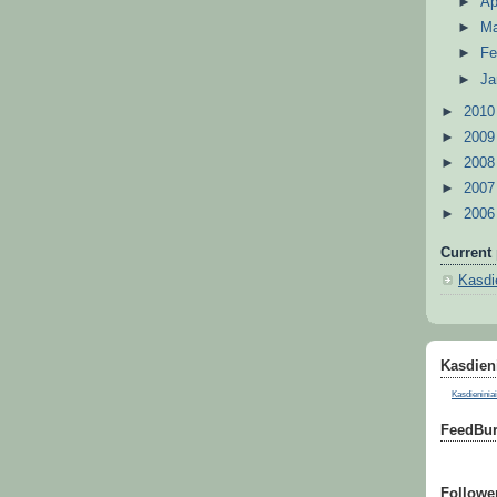
►
Ap
►
M
►
Fe
►
Ja
►
201
►
200
►
200
►
200
►
200
Current 
Kasdie
Kasdieni
Kasdieniniai
FeedBur
Followe