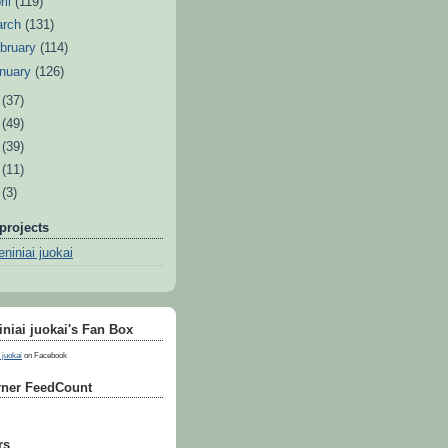
ril
(119)
arch
(131)
bruary
(114)
nuary
(126)
0
(37)
9
(49)
8
(39)
7
(11)
6
(3)
projects
niniai juokai
niai juokai's Fan Box
 juokai
on Facebook
ner FeedCount
rs