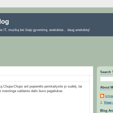
blog
 apie IT, muziką bei šiaip gyvenimą; anekdotai... daug anekdotų!
Search 
ą Chupa-Chups ant popierėlio perskaitysite jo sudėtį, tai
About 
lė maistinga saldainio dalis buvo pagaliukas.
izmae
View 
Blog Ar