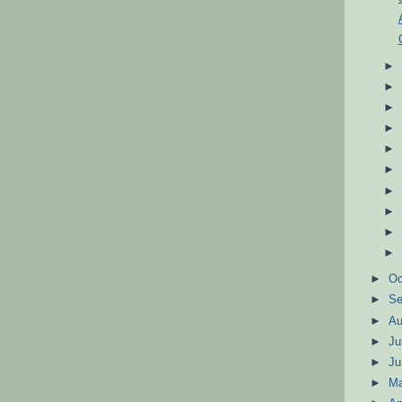
►
Oc
►
S
►
A
►
Ju
►
J
►
M