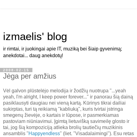
izmaelis' blog
ir rimtai, ir juokingai apie IT, muziką bei šiaip gyvenimą;
anekdotai... daug anekdotų!
2008-02-15
Jėga per amžius
Vėl galvon plūstelėjo melodija ir žodžių nuotrupa "...yeah
yeah, I'm alright, I keep power forever..." ir panorau šią dainą
pasiklausyti daugiau nei vieną kartą. Kūrinys tikrai dailiai
sukirptas, turi tą reikiamą "kabliuką", kuris tvirtai įstringa
smegenų žievėje, o kartais ir lūpose, ir pasmerkiamas
pastoviam niūniavimui. Įgimtą lietuvišką savimeilę glosto ir
tai, jog šią kompoziciją atlieka brolių tautiečių muzikinis
ansamblis "
Happyendless
" (liet. "Visadalaimingi"). Esu retas