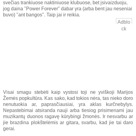
svečias trankiuose naktiniuose klubuose, bet įsivaizduoju,
jog daina "Power Forever" dabar yra (arba bent jau neseniai
buvo) "ant bangos". Taip jai ir reikia.
Adblo
ck
Visai smagu stebėti kaip vystosi toji ne yviškoji Marijos
Žemės popkultūra. Kas sako, kad tokios nėra, tas nieko doro
nenutuokia ar, paprasčiausiai, yra aklas kurčnebylys.
Nepastebimai atsiranda nauji arba tiesiog prisimenami jau
muzikantų duonos ragavę kūrybingi žmonės. Ir nesvarbu ar
jie brazdina plokštelėmis ar gitara, svarbu, kad jie tai daro
gerai.