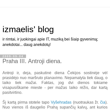
izmaelis' blog
ir rimtai, ir juokingai apie IT, muziką bei šiaip gyvenimą;
anekdotai... daug anekdotų!
2009-09-04
Praha III. Antroji diena.
Antroji ir, deja, paskutinė diena Čekijos sostinėje vėl
prasidėjo nuo maršruto planavimo. Nepamatyta tiek daug, o
laiko tiek mažai. Faktas, jog dvi dienos tokiame
visapusiškame mieste - per mažas laiko rėžis, dar kartą
pasitvirtino.
Šį kartą pirma stotele tapo
Vyšehradas
(nuotraukas žr.
čia
).
Nuo vienos iš daugelio Prahą supančių kalvų, ant kurios