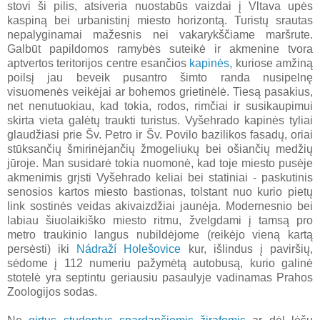
stovi ši pilis, atsiveria nuostabūs vaizdai į Vltava upės
kaspiną bei urbanistinį miesto horizontą. Turistų srautas
nepalyginamai mažesnis nei vakarykščiame maršrute.
Galbūt papildomos ramybės suteikė ir akmenine tvora
aptvertos teritorijos centre esančios
kapinės
, kuriose amžiną
poilsį jau beveik pusantro šimto randa nusipelnę
visuomenės veikėjai ar bohemos grietinėlė. Tiesą pasakius,
net nenutuokiau, kad tokia, rodos, rimčiai ir susikaupimui
skirta vieta galėtų traukti turistus. Vyšehrado kapinės tyliai
glaudžiasi prie Šv. Petro ir Šv. Povilo bazilikos fasadų, oriai
stūksančių šmirinėjančių žmogeliukų bei ošiančių medžių
jūroje. Man susidarė tokia nuomonė, kad toje miesto pusėje
akmenimis grįsti Vyšehrado keliai bei statiniai - paskutinis
senosios kartos miesto bastionas, tolstant nuo kurio pietų
link sostinės veidas akivaizdžiai jaunėja. Modernesnio bei
labiau šiuolaikiško miesto ritmu, žvelgdami į tamsą pro
metro traukinio langus nubildėjome (reikėjo vieną kartą
persėsti) iki
Nádraží Holešovice
kur, išlindus į paviršių,
sėdome į 112 numeriu pažymėtą autobusą, kurio galinė
stotelė yra septintu geriausiu pasaulyje vadinamas Prahos
Zoologijos sodas.