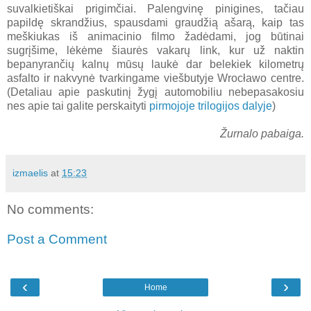
suvalkietiškai prigimčiai. Palengvinę pinigines, tačiau
papildę skrandžius, spausdami graudžią ašarą, kaip tas
meškiukas iš animacinio filmo žadėdami, jog būtinai
sugrįšime, lėkėme šiaurės vakarų link, kur už naktin
bepanyrančių kalnų mūsų laukė dar belekiek kilometrų
asfalto ir nakvynė tvarkingame viešbutyje Wrocławo centre.
(Detaliau apie paskutinį žygį automobiliu nebepasakosiu
nes apie tai galite perskaityti
pirmojoje trilogijos dalyje
)
Žurnalo pabaiga.
izmaelis
at
15:23
No comments:
Post a Comment
‹
›
Home