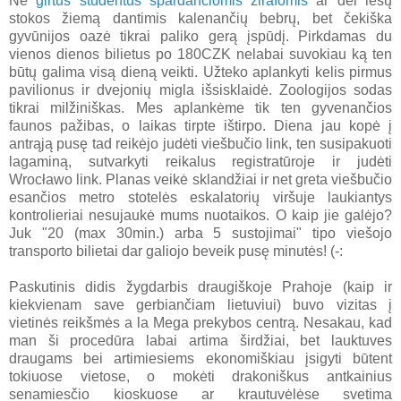
Ne
girtus studentus spardančiomis žirafomis
ar dėl lėšų
stokos žiemą dantimis kalenančių bebrų, bet čekiška
gyvūnijos oazė tikrai paliko gerą įspūdį. Pirkdamas du
vienos dienos bilietus po 180CZK nelabai suvokiau ką ten
būtų galima visą dieną veikti. Užteko aplankyti kelis pirmus
pavilionus ir dvejonių migla išsisklaidė. Zoologijos sodas
tikrai milžiniškas. Mes aplankėme tik ten gyvenančios
faunos pažibas, o laikas tirpte ištirpo. Diena jau kopė į
antrąją pusę tad reikėjo judėti viešbučio link, ten susipakuoti
lagaminą, sutvarkyti reikalus registratūroje ir judėti
Wrocławo link. Planas veikė sklandžiai ir net greta viešbučio
esančios metro stotelės eskalatorių viršuje laukiantys
kontrolieriai nesujaukė mums nuotaikos. O kaip jie galėjo?
Juk "20 (max 30min.) arba 5 sustojimai" tipo viešojo
transporto bilietai dar galiojo beveik pusę minutės! (-:
Paskutinis didis žygdarbis draugiškoje Prahoje (kaip ir
kiekvienam save gerbiančiam lietuviui) buvo vizitas į
vietinės reikšmės a la Mega prekybos centrą. Nesakau, kad
man ši procedūra labai artima širdžiai, bet lauktuves
draugams bei artimiesiems ekonomiškiau įsigyti būtent
tokiuose vietose, o mokėti drakoniškus antkainius
senamiesčio kioskuose ar krautuvėlėse svetima