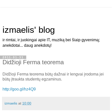
izmaelis' blog
ir rimtai, ir juokingai apie IT, muziką bei šiaip gyvenimą;
anekdotai... daug anekdotų!
2011-01-31
Didžioji Ferma teorema
Didžioji Ferma teorema būtų dažnai ir lengvai įrodoma jei
būtų įtraukta studentų egzaminus.
http://goo.gl/hz4Q9
izmaelis
at
10:00