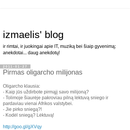
izmaelis' blog
ir rimtai, ir juokingai apie IT, muziką bei šiaip gyvenimą;
anekdotai... daug anekdotų!
2011-01-27
Pirmas oligarcho milijonas
Oligarcho klausia:
- Kaip jūs uždirbote pirmąjį savo milijoną?
- Tolimoje šiaurėje pakroviau pilną lėktuvą sniego ir
pardaviau vienai Afrikos valstybei.
- Jie pirko sniegą?!
- Kodėl sniegą? Lėktuvą!
http://goo.gl/gXVqy