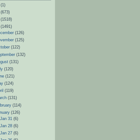
6
(1)
3
(673)
2
(1518)
1
(1491)
ecember
(126)
ovember
(125)
tober
(122)
eptember
(132)
ugust
(131)
ly
(120)
une
(121)
ay
(124)
ril
(119)
arch
(131)
bruary
(114)
nuary
(126)
►
Jan 31
(6)
►
Jan 28
(6)
►
Jan 27
(6)