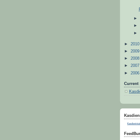
►
201
►
200
►
200
►
200
►
200
Current 
Kasdie
Kasdieni
Kasdieniniai
FeedBur