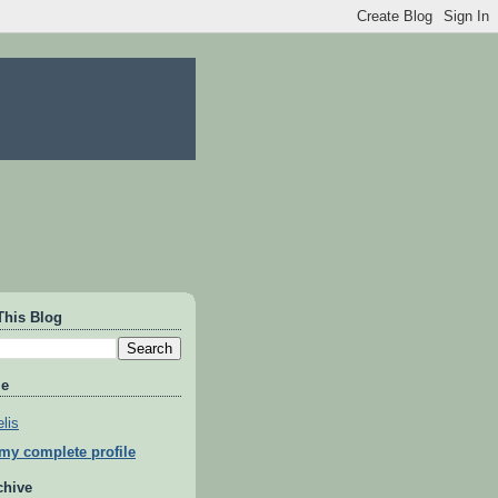
This Blog
Me
lis
my complete profile
chive