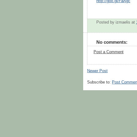
http://goo.gl/FaAgc
Posted by
izmaelis
at
No comments:
Post a Comment
Newer Post
Subscribe to:
Post Commen