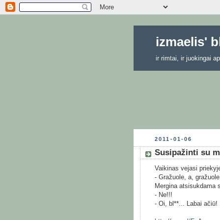
izmaelis' 
ir rimtai, ir juokingai
2011-01-06
Susipažinti su 
Vaikinas vejasi priekyj
- Gražuole, a, gražuole
Mergina atsisukdama 
- Ne!!!
- Oi, bl**... Labai ačiū!