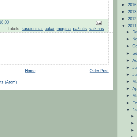
►
201
►
201
►
201
18:00
▼
201
Labels:
kasdieniniai juokai
,
mergina
,
pažintis
,
vaikinas
►
D
►
N
►
Oc
►
S
►
A
►
Ju
Home
Older Post
►
J
►
M
ts (Atom)
►
Ap
►
M
►
Fe
▼
Ja