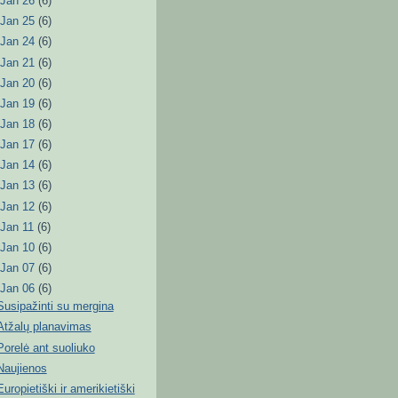
►
Jan 26
(6)
►
Jan 25
(6)
►
Jan 24
(6)
►
Jan 21
(6)
►
Jan 20
(6)
►
Jan 19
(6)
►
Jan 18
(6)
►
Jan 17
(6)
►
Jan 14
(6)
►
Jan 13
(6)
►
Jan 12
(6)
►
Jan 11
(6)
►
Jan 10
(6)
►
Jan 07
(6)
▼
Jan 06
(6)
Susipažinti su mergina
Atžalų planavimas
Porelė ant suoliuko
Naujienos
Europietiški ir amerikietiški