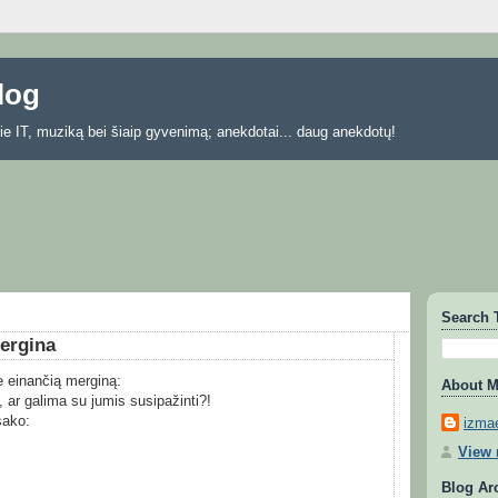
blog
 apie IT, muziką bei šiaip gyvenimą; anekdotai... daug anekdotų!
Search 
mergina
e einančią merginą:
About 
, ar galima su jumis susipažinti?!
sako:
izmae
View 
Blog Ar