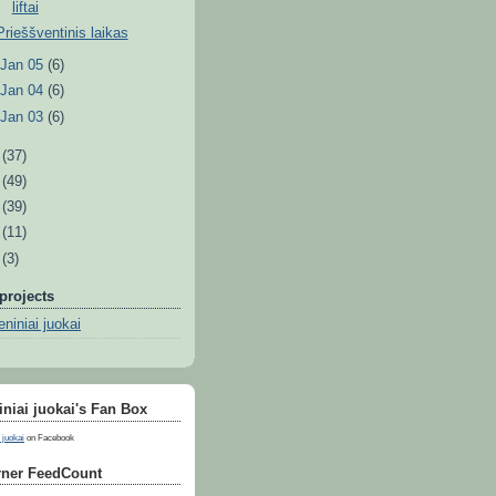
liftai
Prieššventinis laikas
►
Jan 05
(6)
►
Jan 04
(6)
►
Jan 03
(6)
0
(37)
9
(49)
8
(39)
7
(11)
6
(3)
projects
niniai juokai
niai juokai's Fan Box
 juokai
on Facebook
ner FeedCount