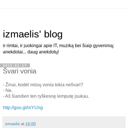
izmaelis' blog
ir rimtai, ir juokingai apie IT, muziką bei šiaip gyvenimą;
anekdotai... daug anekdotų!
2011-01-17
Švari vonia
- Žinai, kodėl mūsų vonia tokia nešvari?
- Ne.
- Aš šiandien ten ryškesnę lemputę įsukau.
http://goo.gl/mYUng
izmaelis
at
16:00