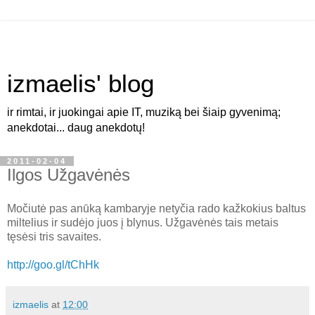
izmaelis' blog
ir rimtai, ir juokingai apie IT, muziką bei šiaip gyvenimą;
anekdotai... daug anekdotų!
2011-02-04
Ilgos Užgavėnės
Močiutė pas anūką kambaryje netyčia rado kažkokius baltus
miltelius ir sudėjo juos į blynus. Užgavėnės tais metais
tęsėsi tris savaites.
http://goo.gl/tChHk
izmaelis
at
12:00