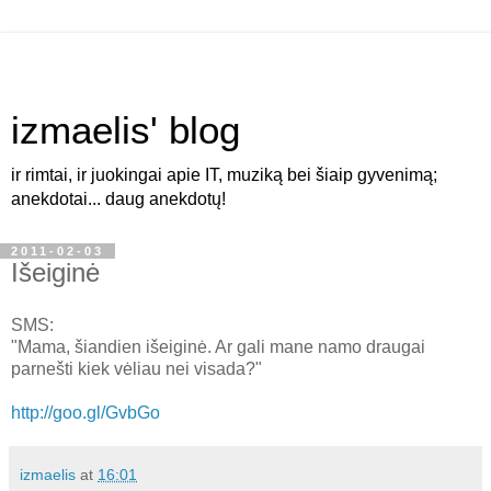
izmaelis' blog
ir rimtai, ir juokingai apie IT, muziką bei šiaip gyvenimą;
anekdotai... daug anekdotų!
2011-02-03
Išeiginė
SMS:
"Mama, šiandien išeiginė. Ar gali mane namo draugai
parnešti kiek vėliau nei visada?"
http://goo.gl/GvbGo
izmaelis
at
16:01