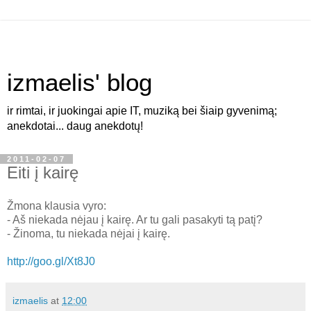
izmaelis' blog
ir rimtai, ir juokingai apie IT, muziką bei šiaip gyvenimą;
anekdotai... daug anekdotų!
2011-02-07
Eiti į kairę
Žmona klausia vyro:
- Aš niekada nėjau į kairę. Ar tu gali pasakyti tą patį?
- Žinoma, tu niekada nėjai į kairę.
http://goo.gl/Xt8J0
izmaelis
at
12:00