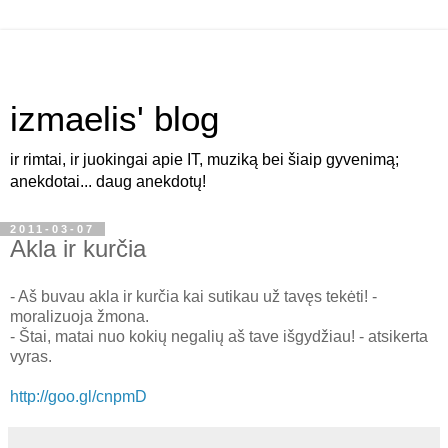
izmaelis' blog
ir rimtai, ir juokingai apie IT, muziką bei šiaip gyvenimą;
anekdotai... daug anekdotų!
2011-03-07
Akla ir kurčia
- Aš buvau akla ir kurčia kai sutikau už tavęs tekėti! -
moralizuoja žmona.
- Štai, matai nuo kokių negalių aš tave išgydžiau! - atsikerta
vyras.
http://goo.gl/cnpmD