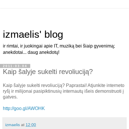
izmaelis' blog
ir rimtai, ir juokingai apie IT, muziką bei šiaip gyvenimą;
anekdotai... daug anekdotų!
2011-03-04
Kaip šalyje sukelti revoliuciją?
Kaip šalyje sukelti revoliuciją? Paprastai! Atjunkite interneto
ryšį ir milijonai pasipiktinusių internautų išeis demonstruoti į
gatves.
http://goo.gl/AWOHK
izmaelis
at
12:00