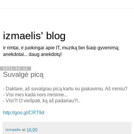
izmaelis' blog
ir rimtai, ir juokingai apie IT, muziką bei šiaip gyvenimą;
anekdotai... daug anekdotų!
2011-04-11
Suvalgė picą
- Daktare, aš suvalgiau picą kartu su įpakavimu. Aš mirsiu?
- Visi mes kada nors mirsime...
- Visi?! O viešpati, ką aš padariau?!..
http://goo.gl/CRT9d
izmaelis
at
16:00