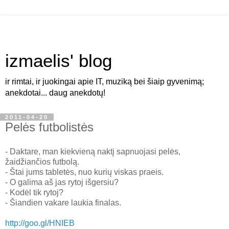
izmaelis' blog
ir rimtai, ir juokingai apie IT, muziką bei šiaip gyvenimą;
anekdotai... daug anekdotų!
2011-04-20
Pelės futbolistės
- Daktare, man kiekvieną naktį sapnuojasi pelės,
žaidžiančios futbolą.
- Štai jums tabletės, nuo kurių viskas praeis.
- O galima aš jas rytoj išgersiu?
- Kodėl tik rytoj?
- Šiandien vakare laukia finalas.
http://goo.gl/HNIEB