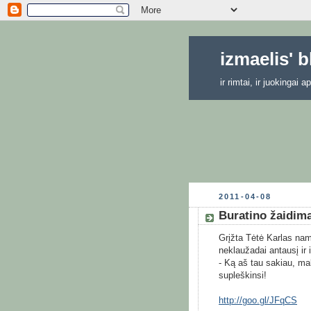
izmaelis' 
ir rimtai, ir juokingai
2011-04-08
Buratino žaidima
Grįžta Tėtė Karlas nam
neklaužadai antausį ir 
- Ką aš tau sakiau, m
supleškinsi!
http://goo.gl/JFqCS