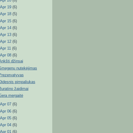
►
Apr 20
(6)
►
Apr 19
(6)
►
Apr 18
(5)
►
Apr 15
(6)
►
Apr 14
(6)
►
Apr 13
(6)
►
Apr 12
(6)
►
Apr 11
(6)
▼
Apr 08
(6)
Ankšti džinsai
Smegenų nutekėjimas
Prezervatyvas
Didesnis pimpaliukas
Buratino žaidimai
Gera mergaitė
►
Apr 07
(6)
►
Apr 06
(6)
►
Apr 05
(6)
►
Apr 04
(6)
►
Apr 01
(6)