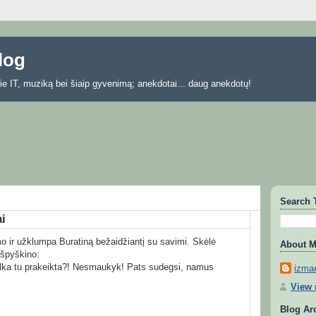
blog
 apie IT, muziką bei šiaip gyvenimą; anekdotai... daug anekdotų!
Search 
i
o ir užklumpa Buratiną bežaidžiantį su savimi. Skėlė
About 
išpyškino:
alka tu prakeikta?! Nesmaukyk! Pats sudegsi, namus
izmae
View 
Blog Ar