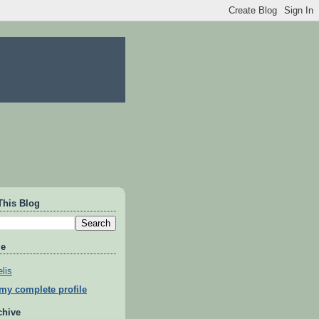
This Blog
Me
lis
my complete profile
chive