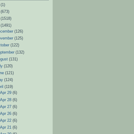
6
(1)
3
(673)
2
(1518)
1
(1491)
ecember
(126)
ovember
(125)
tober
(122)
eptember
(132)
ugust
(131)
ly
(120)
une
(121)
ay
(124)
ril
(119)
►
Apr 29
(6)
►
Apr 28
(6)
►
Apr 27
(6)
►
Apr 26
(6)
►
Apr 22
(6)
►
Apr 21
(6)