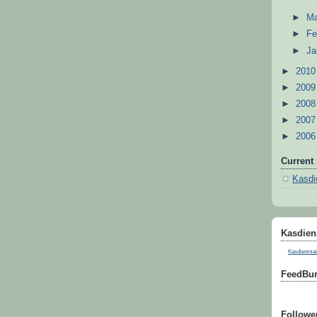
►
M
►
Fe
►
Ja
►
201
►
200
►
200
►
200
►
200
Current 
Kasdie
Kasdieni
Kasdieniniai
FeedBur
Followe