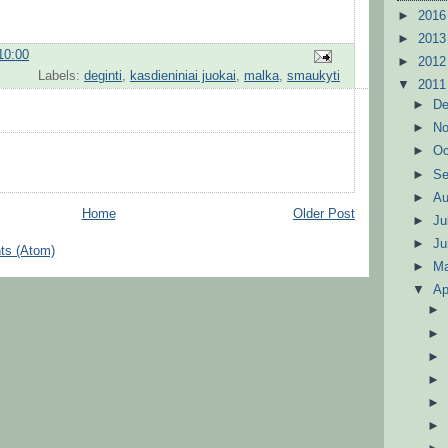
►
201
►
201
10:00
►
201
Labels:
deginti
,
kasdieniniai juokai
,
malka
,
smaukyti
▼
201
►
D
►
N
►
Oc
►
S
►
A
Home
Older Post
►
Ju
►
J
ts (Atom)
►
M
▼
Ap