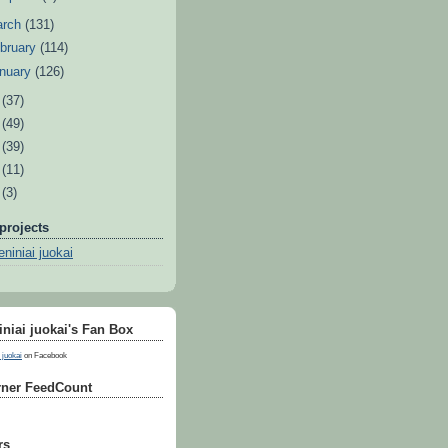
arch
(131)
bruary
(114)
nuary
(126)
0
(37)
9
(49)
8
(39)
7
(11)
6
(3)
projects
niniai juokai
niai juokai's Fan Box
 juokai
on Facebook
ner FeedCount
rs