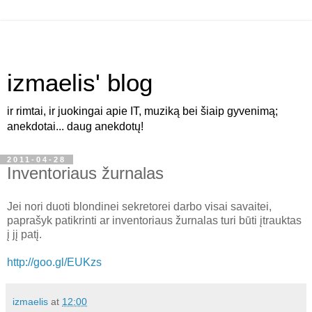
izmaelis' blog
ir rimtai, ir juokingai apie IT, muziką bei šiaip gyvenimą;
anekdotai... daug anekdotų!
2011-04-28
Inventoriaus žurnalas
Jei nori duoti blondinei sekretorei darbo visai savaitei,
paprašyk patikrinti ar inventoriaus žurnalas turi būti įtrauktas
į jį patį.
http://goo.gl/EUKzs
izmaelis
at
12:00