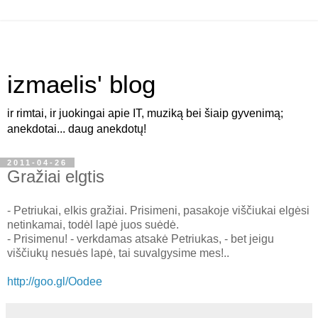
izmaelis' blog
ir rimtai, ir juokingai apie IT, muziką bei šiaip gyvenimą;
anekdotai... daug anekdotų!
2011-04-26
Gražiai elgtis
- Petriukai, elkis gražiai. Prisimeni, pasakoje viščiukai elgėsi
netinkamai, todėl lapė juos suėdė.
- Prisimenu! - verkdamas atsakė Petriukas, - bet jeigu
viščiukų nesuės lapė, tai suvalgysime mes!..
http://goo.gl/Oodee