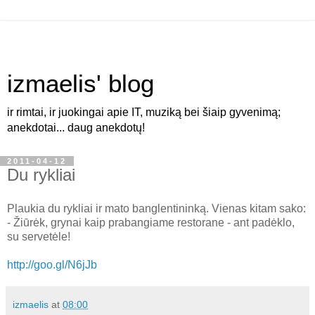
izmaelis' blog
ir rimtai, ir juokingai apie IT, muziką bei šiaip gyvenimą;
anekdotai... daug anekdotų!
2011-04-12
Du rykliai
Plaukia du rykliai ir mato banglentininką. Vienas kitam sako:
- Žiūrėk, grynai kaip prabangiame restorane - ant padėklo,
su servetėle!
http://goo.gl/N6jJb
izmaelis
at
08:00