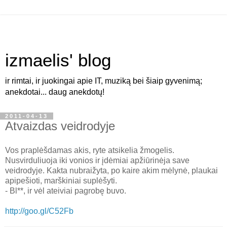
izmaelis' blog
ir rimtai, ir juokingai apie IT, muziką bei šiaip gyvenimą;
anekdotai... daug anekdotų!
2011-04-13
Atvaizdas veidrodyje
Vos praplėšdamas akis, ryte atsikelia žmogelis.
Nusvirduliuoja iki vonios ir įdėmiai apžiūrinėja save
veidrodyje. Kakta nubraižyta, po kaire akim mėlynė, plaukai
apipešioti, marškiniai suplėšyti.
- Bl**, ir vėl ateiviai pagrobę buvo.
http://goo.gl/C52Fb