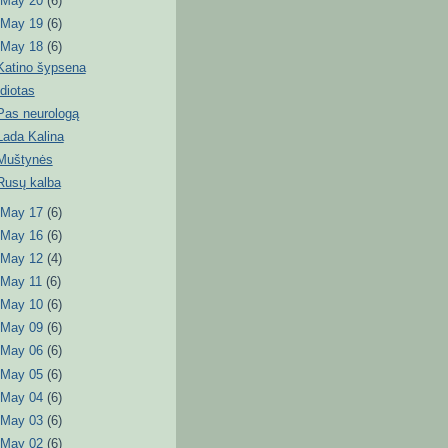
►
May 20
(6)
►
May 19
(6)
▼
May 18
(6)
Katino šypsena
Idiotas
Pas neurologą
Lada Kalina
Muštynės
Rusų kalba
►
May 17
(6)
►
May 16
(6)
►
May 12
(4)
►
May 11
(6)
►
May 10
(6)
►
May 09
(6)
►
May 06
(6)
►
May 05
(6)
►
May 04
(6)
►
May 03
(6)
►
May 02
(6)