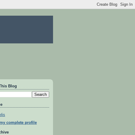
This Blog
Me
lis
my complete profile
chive