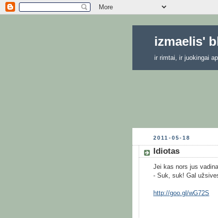
izmaelis' 
ir rimtai, ir juokingai
2011-05-18
Idiotas
Jei kas nors jus vadina 
- Suk, suk! Gal užsive
http://goo.gl/wG72S