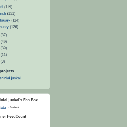
ril
(119)
arch
(131)
bruary
(114)
nuary
(126)
0
(37)
9
(49)
8
(39)
7
(11)
6
(3)
projects
niniai juokai
niai juokai's Fan Box
 juokai
on Facebook
ner FeedCount