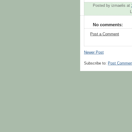
Posted by
izmaelis
at
L
No comments:
Post a Comment
Newer Post
Subscribe to:
Post Commen