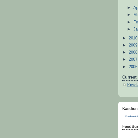
►
Ap
►
M
►
Fe
►
Ja
►
201
►
200
►
200
►
200
►
200
Current 
Kasdie
Kasdieni
Kasdieniniai
FeedBur