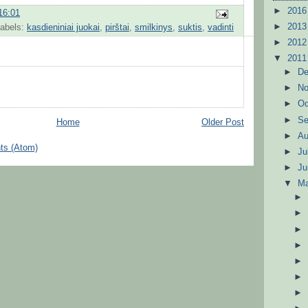
►
201
16:01
►
201
abels:
kasdieniniai juokai
,
pirštai
,
smilkinys
,
suktis
,
vadinti
►
201
▼
201
►
D
►
N
►
Oc
►
S
Home
Older Post
►
A
ts (Atom)
►
Ju
►
J
▼
M