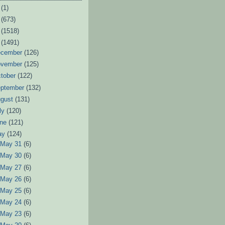
6
(1)
3
(673)
2
(1518)
1
(1491)
ecember
(126)
ovember
(125)
tober
(122)
eptember
(132)
ugust
(131)
ly
(120)
une
(121)
ay
(124)
►
May 31
(6)
►
May 30
(6)
►
May 27
(6)
►
May 26
(6)
►
May 25
(6)
►
May 24
(6)
►
May 23
(6)