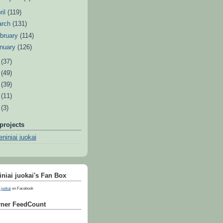
ril
(119)
arch
(131)
bruary
(114)
nuary
(126)
0
(37)
9
(49)
8
(39)
7
(11)
6
(3)
projects
niniai juokai
niai juokai's Fan Box
 juokai
on Facebook
ner FeedCount