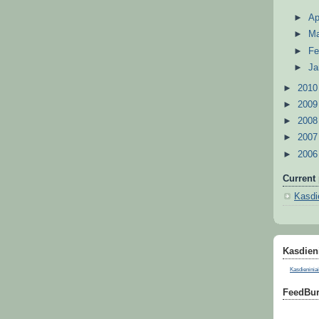
►
Ap
►
M
►
Fe
►
Ja
►
201
►
200
►
200
►
200
►
200
Current 
Kasdie
Kasdieni
Kasdieniniai
FeedBur