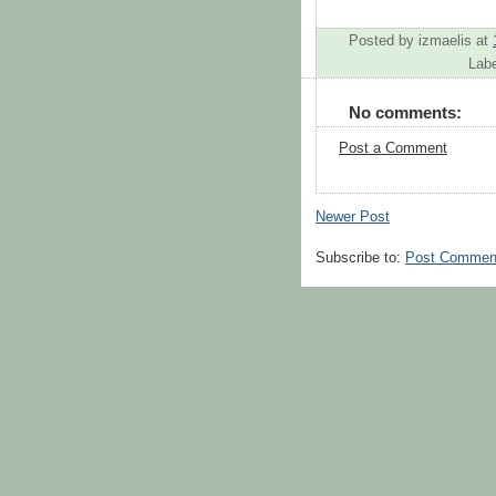
Posted by
izmaelis
at
Lab
No comments:
Post a Comment
Newer Post
Subscribe to:
Post Commen