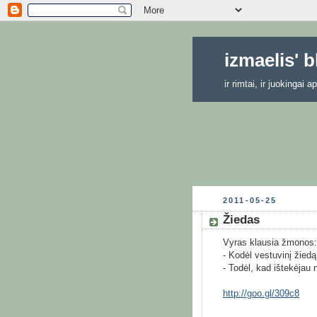
izmaelis' 
ir rimtai, ir juokingai
2011-05-25
Žiedas
Vyras klausia žmonos:
- Kodėl vestuvinį žiedą 
- Todėl, kad ištekėjau
http://goo.gl/309c8