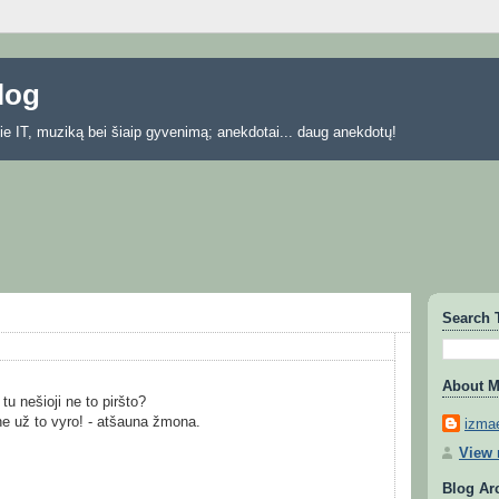
blog
 apie IT, muziką bei šiaip gyvenimą; anekdotai... daug anekdotų!
Search 
About 
tu nešioji ne to piršto?
 ne už to vyro! - atšauna žmona.
izmae
View 
Blog Ar