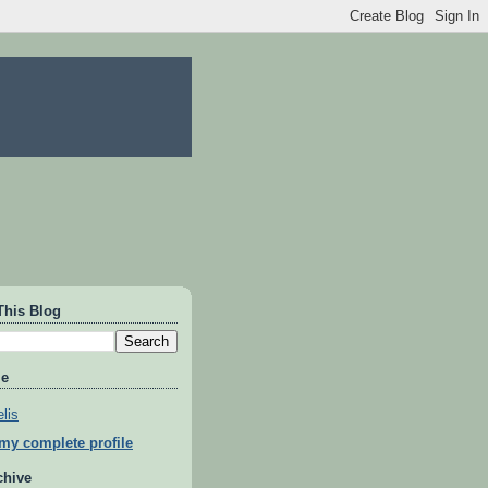
This Blog
Me
lis
my complete profile
chive