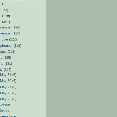
6
(1)
3
(673)
2
(1518)
1
(1491)
ecember
(126)
ovember
(125)
tober
(122)
eptember
(132)
ugust
(131)
ly
(120)
une
(121)
ay
(124)
►
May 31
(6)
►
May 30
(6)
►
May 27
(6)
►
May 26
(6)
▼
May 25
(6)
Lošėjas
Žiedas
Pirmadienis