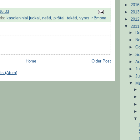
►
201
16:03
►
201
els:
kasdieniniai juokai
,
nešti
,
pirštai
,
tekėti
,
vyras ir žmona
►
201
▼
201
►
D
►
N
►
Oc
►
S
Home
Older Post
►
A
►
Ju
ts (Atom)
►
J
▼
M