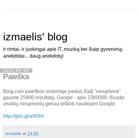
izmaelis' blog
ir rimtai, ir juokingai apie IT, muziką bei šiaip gyvenimą;
anekdotai... daug anekdotų!
2011-06-09
Paieška
Bing.com paieškos sistemoje įvedus žodį "nesąmonė"
gausite 25900 rezultatų, Google - apie 2360000. Išvada:
visokių nesąmonių geriau ieškoti naudojant Google.
http://goo.gl/aW9rn
izmaelis
at
14:00