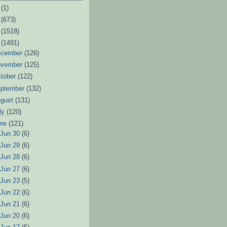
6
(1)
3
(673)
2
(1518)
1
(1491)
ecember
(126)
ovember
(125)
tober
(122)
eptember
(132)
ugust
(131)
ly
(120)
une
(121)
►
Jun 30
(6)
►
Jun 29
(6)
►
Jun 28
(6)
►
Jun 27
(6)
►
Jun 23
(5)
►
Jun 22
(6)
►
Jun 21
(6)
►
Jun 20
(6)