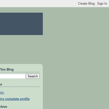
This Blog
Me
lis
my complete profile
chive