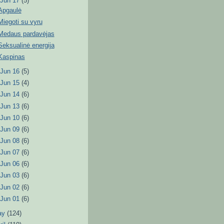
▼
Jun 17
(5)
Apgaulė
Miegoti su vyru
Medaus pardavėjas
Seksualinė energija
Kaspinas
►
Jun 16
(5)
►
Jun 15
(4)
►
Jun 14
(6)
►
Jun 13
(6)
►
Jun 10
(6)
►
Jun 09
(6)
►
Jun 08
(6)
►
Jun 07
(6)
►
Jun 06
(6)
►
Jun 03
(6)
►
Jun 02
(6)
►
Jun 01
(6)
ay
(124)