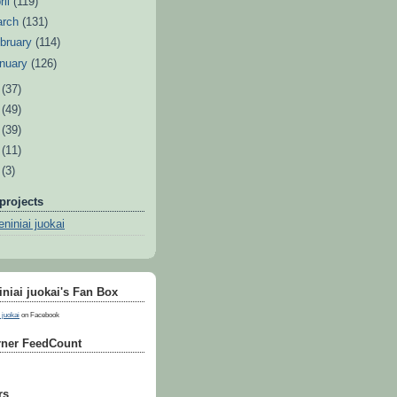
ril
(119)
arch
(131)
bruary
(114)
nuary
(126)
0
(37)
9
(49)
8
(39)
7
(11)
6
(3)
projects
niniai juokai
niai juokai's Fan Box
 juokai
on Facebook
ner FeedCount
rs