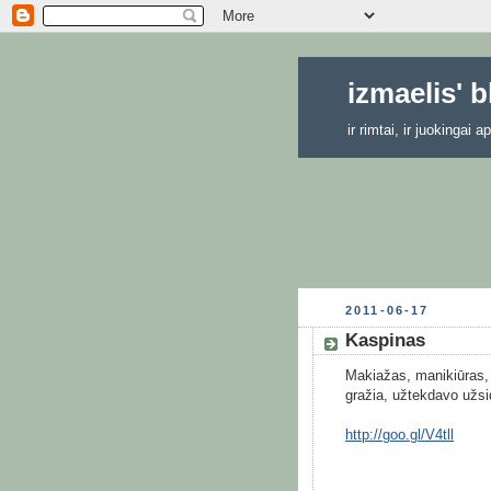
izmaelis' 
ir rimtai, ir juokingai
2011-06-17
Kaspinas
Makiažas, manikiūras, d
gražia, užtekdavo užsi
http://goo.gl/V4tll