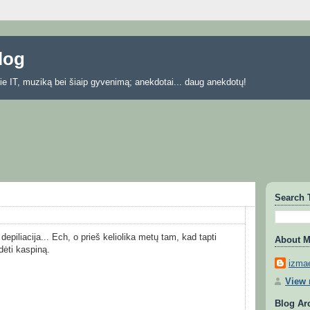
blog
 apie IT, muziką bei šiaip gyvenimą; anekdotai... daug anekdotų!
Search 
epiliacija... Ech, o prieš keliolika metų tam, kad tapti
About 
dėti kaspiną.
izmae
View 
Blog Ar