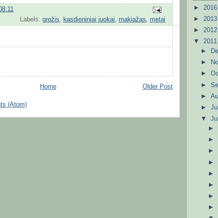
►
201
08:11
►
201
Labels:
grožis
,
kasdieniniai juokai
,
makiažas
,
metai
►
201
▼
201
►
D
►
N
►
Oc
►
S
Home
Older Post
►
A
ts (Atom)
►
Ju
▼
J