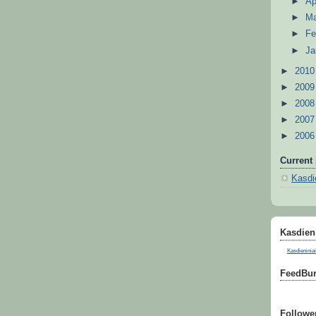
►
Ap
►
M
►
Fe
►
Ja
►
201
►
200
►
200
►
200
►
200
Current 
Kasdie
Kasdieni
Kasdieniniai
FeedBur
Followe