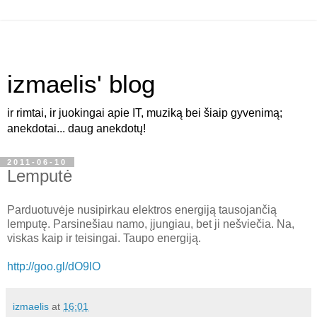
izmaelis' blog
ir rimtai, ir juokingai apie IT, muziką bei šiaip gyvenimą;
anekdotai... daug anekdotų!
2011-06-10
Lemputė
Parduotuvėje nusipirkau elektros energiją tausojančią
lemputę. Parsinešiau namo, įjungiau, bet ji nešviečia. Na,
viskas kaip ir teisingai. Taupo energiją.
http://goo.gl/dO9lO
izmaelis
at
16:01